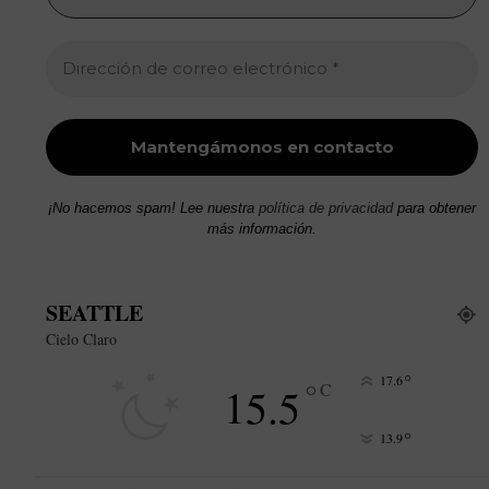
¡No hacemos spam! Lee nuestra
política de privacidad
para obtener
más información.
SEATTLE
Cielo Claro
°
17.6
°
15.5
C
°
13.9