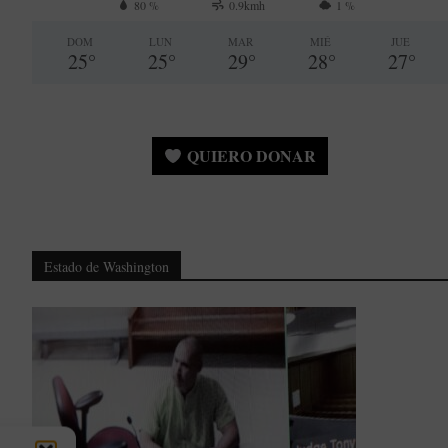
80 %
0.9kmh
1 %
DOM
LUN
MAR
MIÉ
JUE
25
°
25
°
29
°
28
°
27
°
QUIERO DONAR
Estado de Washington