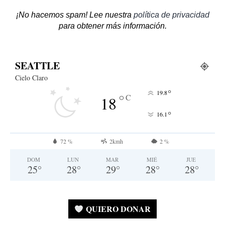
¡No hacemos spam! Lee nuestra
política de privacidad
para obtener más información.
SEATTLE
Cielo Claro
°
19.8
°
C
18
°
16.1
72 %
2kmh
2 %
DOM
LUN
MAR
MIÉ
JUE
25
°
28
°
29
°
28
°
28
°
QUIERO DONAR