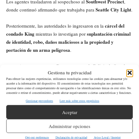
Southwest Precinct
Los agentes trasladaron al sospechoso al
,
Seattle City Light
donde continuó afirmando que trabajaba para
.
cárcel del
Posteriormente, las autoridades lo ingresaron en la
condado King
suplantación criminal
mientras lo investigan por
de identidad, robo, daños maliciosos a la propiedad y
portación de un arma peligrosa
.
Departamento de Policía de Seattle
Más información sobre el
Gestiona tu privacidad
está disponible en:
Seattle Police Department
.
Para ofrecer las mejores experiencias, utilizamos tecnologías como las cookies para almacenar y/o
acceder a la información del dispositivo. El consentimiento de estas tecnologías nos permitirá
procesar datos como el comportamiento de navegación o las identificaciones únicas en este sitio. No
consentir o retirar el consentimiento, puede afectar negativamente a ciertas características y funciones.
¿De qué se le acusa al hombre detenido?
Gestionar proveedores
Leer más sobre estos propósitos
Aceptar
suplantación criminal de
Las autoridades lo investigan por
identidad
robo
daños maliciosos a la propiedad
portación
,
,
y
Administrar opciones
de un arma peligrosa
.
Opt-out preferences
Declaración de privacidad
Aviso Legal / Imprint