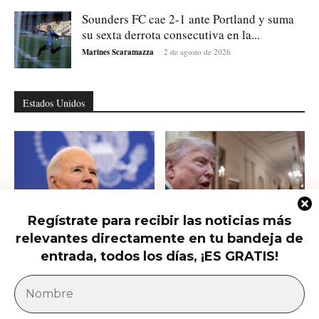
Sounders FC cae 2-1 ante Portland y suma
su sexta derrota consecutiva en la...
Marines Scaramazza
-
2 de agosto de 2026
Estados Unidos
Regístrate para recibir las noticias más
relevantes directamente en tu bandeja de
Hunter Biden habla del cáncer de
Qué saber del nuevo intento de
su padre que avanzó hasta...
Trump de limitar la ciudadanía...
entrada, todos los días, ¡ES GRATIS!
América Latina