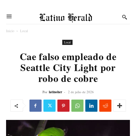
Latino Herald
Inicio
Local
Local
Cae falso empleado de
Seattle City Light por
robo de cobre
Por
latinoher
-
2 de julio de 2026