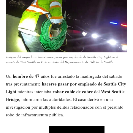
imágen del sospechoso haciéndose pasar por empleado de Seattle City Light en el
puente de West Seattle — Foto cortesía del Departamento de Policía de Seattle.
hombre de 47 años
Un
fue arrestado la madrugada del sábado
hacerse pasar por empleado de Seattle City
tras presuntamente
Light
robar cable de cobre
West Seattle
mientras intentaba
del
Bridge
, informaron las autoridades. El caso derivó en una
investigación por múltiples delitos relacionados con el presunto
robo de infraestructura pública.