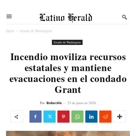
Latino Herald
Inicio
Estado de Washington
Estado de Washington
Incendio moviliza recursos
estatales y mantiene
evacuaciones en el condado
Grant
Por
Redacción
-
23 de junio de 2026