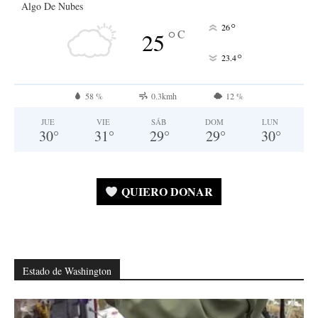
Algo De Nubes
°
26
°
C
25
°
23.4
58 %
0.3kmh
12 %
JUE
VIE
SÁB
DOM
LUN
30
°
31
°
29
°
29
°
30
°
QUIERO DONAR
Estado de Washington