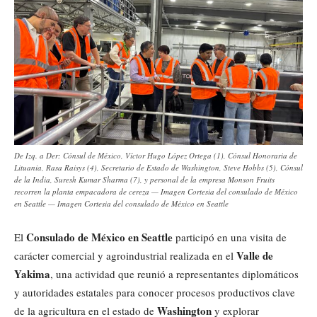
De Izq. a Der: Cónsul de México, Víctor Hugo López Ortega (1), Cónsul Honoraria de
Lituania, Rasa Raisys (4), Secretario de Estado de Washington, Steve Hobbs (5), Cónsul
de la India, Suresh Kumar Sharma (7), y personal de la empresa Monson Fruits
recorren la planta empacadora de cereza — Imagen Cortesia del consulado de México
en Seattle — Imagen Cortesia del consulado de México en Seattle
Consulado de México en Seattle
El
participó en una visita de
Valle de
carácter comercial y agroindustrial realizada en el
Yakima
, una actividad que reunió a representantes diplomáticos
y autoridades estatales para conocer procesos productivos clave
Washington
de la agricultura en el estado de
y explorar