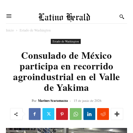
Latino Herald
Inicio
Estado de Washington
Estado de Washington
Consulado de México
participa en recorrido
agroindustrial en el Valle
de Yakima
Por
Marines Scaramazza
-
15 de junio de 2026