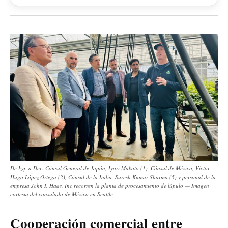
De Izq. a Der: Cónsul General de Japón, Iyori Makoto (1), Cónsul de México, Víctor
Hugo López Ortega (2), Cónsul de la India, Suresh Kumar Sharma (5) y personal de la
empresa John I. Haas, Inc recorren la planta de procesamiento de lúpulo — Imagen
cortesia del consulado de México en Seattle
Cooperación comercial entre