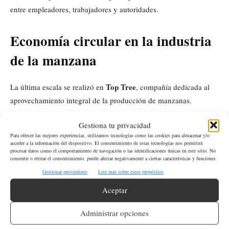
entre empleadores, trabajadores y autoridades.
Economía circular en la industria
de la manzana
Top Tree
La última escala se realizó en
, compañía dedicada al
aprovechamiento integral de la producción de manzanas.
Gestiona tu privacidad
La empresa transforma fruta que no cumple con los estándares
Para ofrecer las mejores experiencias, utilizamos tecnologías como las cookies para almacenar y/o
del mercado fresco en productos derivados como jugos,
acceder a la información del dispositivo. El consentimiento de estas tecnologías nos permitirá
procesar datos como el comportamiento de navegación o las identificaciones únicas en este sitio. No
concentrados, purés, ingredientes deshidratados y otros insumos
consentir o retirar el consentimiento, puede afectar negativamente a ciertas características y funciones.
utilizados por la industria alimentaria.
Gestionar proveedores
Leer más sobre estos propósitos
Aceptar
Agencia de Protección Ambiental de Estados Unidos
Según la
economía circular
(
EPA
), los modelos de
ayudan a reducir
Administrar opciones
desperdicios y promueven un uso más eficiente de los recursos