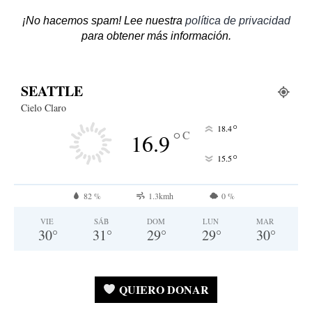
¡No hacemos spam! Lee nuestra
política de privacidad
para obtener más información.
SEATTLE
Cielo Claro
°
18.4
°
C
16.9
°
15.5
82 %
1.3kmh
0 %
VIE
SÁB
DOM
LUN
MAR
30
°
31
°
29
°
29
°
30
°
QUIERO DONAR