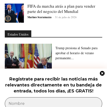
FIFA da marcha atrás a plan para vender
parte del negocio del Mundial
Marines Scaramazza
-
31 de julio de 2026
Estados Unidos
Trump presiona al Senado para
aprobar el horario de verano
permanente...
Regístrate para recibir las noticias más
Trump firma nuevas órdenes para
relevantes directamente en tu bandeja de
restringir la ciudadanía por
nacimiento
entrada, todos los días, ¡ES GRATIS!
América Latina