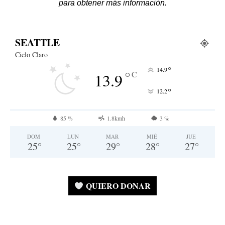
para obtener más información.
SEATTLE
Cielo Claro
°
14.9
°
C
13.9
°
12.2
85 %
1.8kmh
3 %
DOM
LUN
MAR
MIÉ
JUE
25
°
25
°
29
°
28
°
27
°
QUIERO DONAR