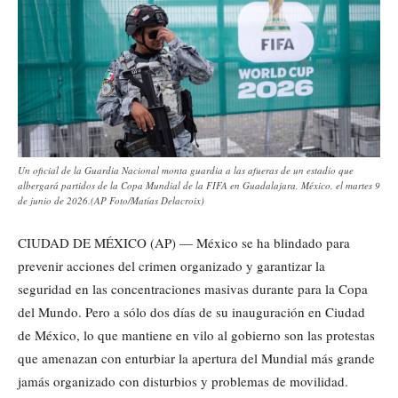
Un oficial de la Guardia Nacional monta guardia a las afueras de un estadio que
albergará partidos de la Copa Mundial de la FIFA en Guadalajara, México, el martes 9
de junio de 2026.(AP Foto/Matías Delacroix)
CIUDAD DE MÉXICO (AP) — México se ha blindado para
prevenir acciones del crimen organizado y garantizar la
seguridad en las concentraciones masivas durante para la Copa
del Mundo. Pero a sólo dos días de su inauguración en Ciudad
de México, lo que mantiene en vilo al gobierno son las protestas
que amenazan con enturbiar la apertura del Mundial más grande
jamás organizado con disturbios y problemas de movilidad.