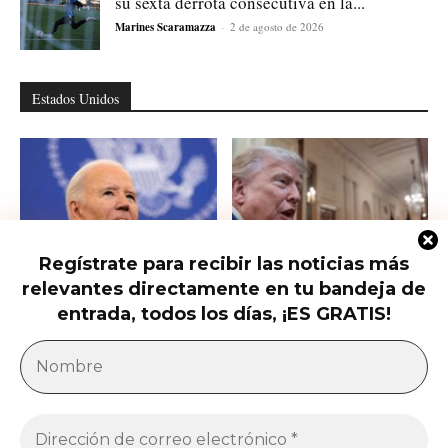
su sexta derrota consecutiva en la...
Marines Scaramazza
-
2 de agosto de 2026
Estados Unidos
Regístrate para recibir las noticias más
relevantes directamente en tu bandeja de
Hunter Biden habla del cáncer de
Qué saber del nuevo intento de
su padre que avanzó hasta...
Trump de limitar la ciudadanía...
entrada, todos los días, ¡ES GRATIS!
América Latina
Milei acusa sin pruebas a Brasil, México y
demócratas de impulsar una campaña contra...