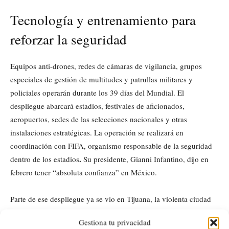
Tecnología y entrenamiento para
reforzar la seguridad
Equipos anti-drones, redes de cámaras de vigilancia, grupos
especiales de gestión de multitudes y patrullas militares y
policiales operarán durante los 39 días del Mundial. El
despliegue abarcará estadios, festivales de aficionados,
aeropuertos, sedes de las selecciones nacionales y otras
instalaciones estratégicas. La operación se realizará en
coordinación con FIFA, organismo responsable de la seguridad
.
dentro de los estadios
Su presidente, Gianni Infantino, dijo en
febrero tener “absoluta confianza” en México.
Parte de ese despliegue ya se vio en Tijuana, la violenta ciudad
fronteriza con California reconvertida en lugar de acogida de la
Gestiona tu privacidad
selección de Irán, cuya participación en el Mundial se complicó