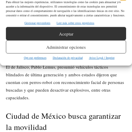
Para ofrecer las mejores experiencias, utilizamos tecnologías como las cookies para almacenar y/o
por la guerra con Estados Unidos. Sus futbolistas firmaban estos
acceder a la información del dispositivo. El consentimiento de estas tecnologías nos permitirá
procesar datos como el comportamiento de navegación o las identificaciones únicas en este sitio. No
días autógrafos custodiados por la Guardia Nacional.
consentir o retirar el consentimiento, puede afectar negativamente a ciertas características y funciones.
Gestionar proveedores
Leer más sobre estos propósitos
Desde la ciudad de Monterrey —la sede más cercana a la
Aceptar
frontera estadounidense— el gobernador de Nuevo León,
Samuel García, se jactó del entrenamiento que brindó el servicio
Administrar opciones
secreto estadounidense, Israel y la policía británica.
Opt-out preferences
Declaración de privacidad
Aviso Legal / Imprint
El de Jalisco, Pablo Lemus, presumió vehículos tácticos
blindados de última generación y ambos estados dijeron que
cuentan con perros-robot con reconocimiento facial de personas
buscadas y que pueden desactivar explosivos, entre otras
capacidades.
Ciudad de México busca garantizar
la movilidad