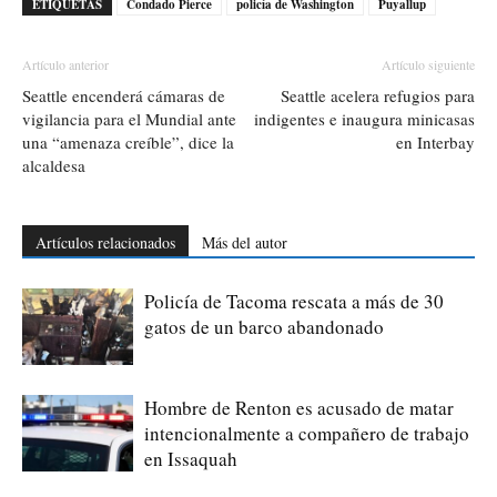
ETIQUETAS
Condado Pierce
policía de Washington
Puyallup
Artículo anterior
Artículo siguiente
Seattle encenderá cámaras de
Seattle acelera refugios para
vigilancia para el Mundial ante
indigentes e inaugura minicasas
una “amenaza creíble”, dice la
en Interbay
alcaldesa
Artículos relacionados
Más del autor
Policía de Tacoma rescata a más de 30
gatos de un barco abandonado
Hombre de Renton es acusado de matar
intencionalmente a compañero de trabajo
en Issaquah