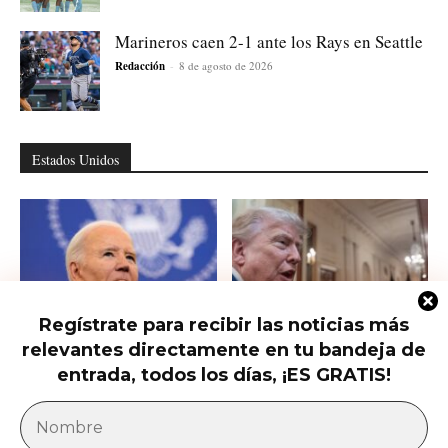
Marineros caen 2-1 ante los Rays en Seattle
Redacción
-
8 de agosto de 2026
Estados Unidos
Regístrate para recibir las noticias más
relevantes directamente en tu bandeja de
Hunter Biden habla del cáncer de
Qué saber del nuevo intento de
su padre que avanzó hasta...
Trump de limitar la ciudadanía...
entrada, todos los días, ¡ES GRATIS!
América Latina