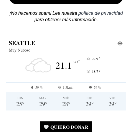
¡No hacemos spam! Lee nuestra
política de privacidad
para obtener más información.
SEATTLE
Muy Nuboso
°
22.9
°
C
21.1
°
18.7
59 %
1.3kmh
79 %
LUN
MAR
MIÉ
JUE
VIE
25
°
29
°
28
°
29
°
29
°
QUIERO DONAR