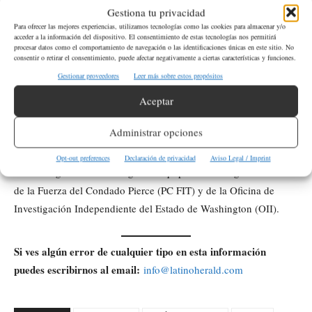
Gestiona tu privacidad
de 4th Avenue NW, en la ciudad de Puyallup.
Para ofrecer las mejores experiencias, utilizamos tecnologías como las cookies para almacenar y/o
acceder a la información del dispositivo. El consentimiento de estas tecnologías nos permitirá
procesar datos como el comportamiento de navegación o las identificaciones únicas en este sitio. No
¿Quién resultó herido durante el incidente?
consentir o retirar el consentimiento, puede afectar negativamente a ciertas características y funciones.
Gestionar proveedores
Leer más sobre estos propósitos
Las autoridades informaron que el herido fue un hombre de 30
Aceptar
años que posteriormente fue trasladado a un hospital de Tacoma.
Administrar opciones
¿Qué agencias investigan el caso?
Opt-out preferences
Declaración de privacidad
Aviso Legal / Imprint
La investigación está a cargo del Equipo de Investigación de Uso
de la Fuerza del Condado Pierce (PC FIT) y de la Oficina de
Investigación Independiente del Estado de Washington (OII).
Si ves algún error de cualquier tipo en esta información
puedes escribirnos al email:
info@latinoherald.com