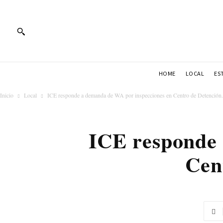
HOME
LOCAL
ES
Inicio
Local
ICE responde a demanda de WA por inspecciones en Centro de Detención.
ICE responde 
Cen