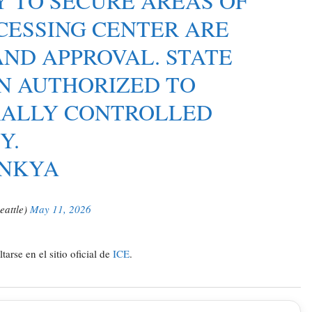
Y TO SECURE AREAS OF
CESSING CENTER ARE
AND APPROVAL. STATE
EN AUTHORIZED TO
RALLY CONTROLLED
Y.
0NKYA
eattle)
May 11, 2026
rse en el sitio oficial de
ICE
.