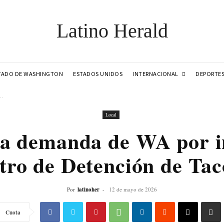
Latino Herald
INTERNACIONAL
TADO DE WASHINGTON
ESTADOS UNIDOS
DEPORTE
..
Local
a demanda de WA por i
tro de Detención de Ta
Por
latinoher
-
12 de mayo de 2026
Cuota