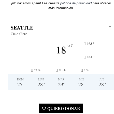
¡No hacemos spam! Lee nuestra
política de privacidad
para obtener
más información.
SEATTLE
Cielo Claro
°
19.8
°
18
C
°
16.1
72 %
2kmh
2 %
DOM
LUN
MAR
MIÉ
JUE
25
°
28
°
29
°
28
°
28
°
🤍 QUIERO DONAR