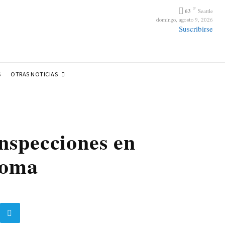
F
63
Seattle
domingo, agosto 9, 2026
Suscribirse
OTRAS NOTICIAS
S
nspecciones en
coma