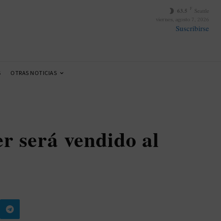
F
63.5
Seattle
viernes, agosto 7, 2026
Suscribirse
S
OTRAS NOTICIAS
r será vendido al