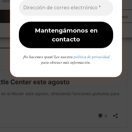
Gestionar proveedores
Leer más sobre estos propósitos
Aceptar
Administrar opciones
Opt-out preferences
Declaración de privacidad
Aviso Legal / Imprint
ltarse en:
Space Needle
.
¡No hacemos spam! Lee nuestra
política de privacidad
para obtener más información.