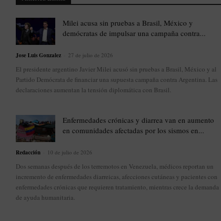
Milei acusa sin pruebas a Brasil, México y
demócratas de impulsar una campaña contra...
Jose Luis Gonzalez
-
27 de julio de 2026
El presidente argentino Javier Milei acusó sin pruebas a Brasil, México y al
Partido Demócrata de financiar una supuesta campaña contra Argentina. Las
declaraciones aumentan la tensión diplomática con Brasil.
Enfermedades crónicas y diarrea van en aumento
en comunidades afectadas por los sismos en...
Redacción
-
10 de julio de 2026
Dos semanas después de los terremotos en Venezuela, médicos reportan un
incremento de enfermedades diarreicas, afecciones cutáneas y pacientes con
enfermedades crónicas que requieren tratamiento, mientras crece la demanda
de ayuda humanitaria.