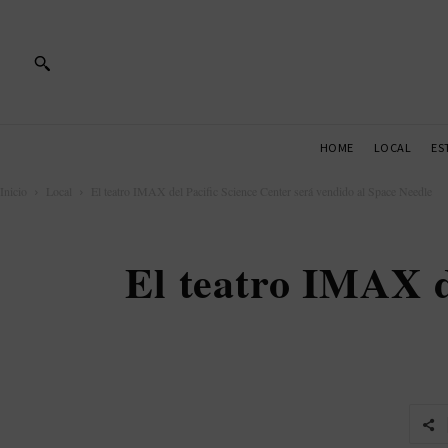
HOME
LOCAL
ES
Inicio
Local
El teatro IMAX del Pacific Science Center será vendido al Space Needle
El teatro IMAX d