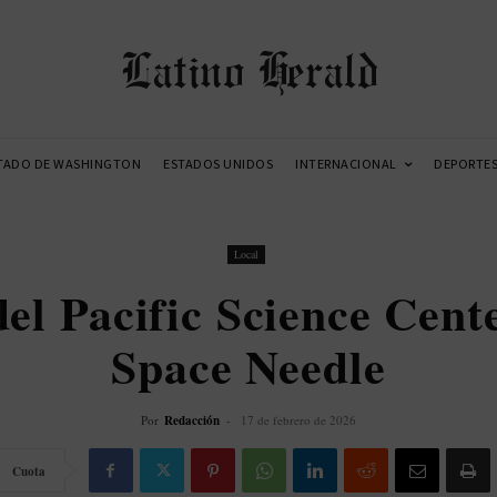
Latino Herald
TADO DE WASHINGTON
ESTADOS UNIDOS
INTERNACIONAL
DEPORTE
Local
el Pacific Science Cente
Space Needle
Por
Redacción
-
17 de febrero de 2026
Cuota