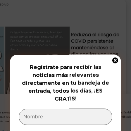
IDAD
Regístrate para recibir las
noticias más relevantes
directamente en tu bandeja de
entrada, todos los días, ¡ES
GRATIS!
Gestiona tu privacidad
as mejores experiencias, utilizamos tecnologías como las cookies para almacenar y/o acceder a la información del
ento de estas tecnologías nos permitirá procesar datos como el comportamiento de navegación o las identificaci
 No consentir o retirar el consentimiento, puede afectar negativamente a ciertas características y funciones.