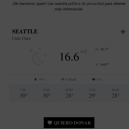
¡No hacemos spam! Lee nuestra
política de privacidad
para obtener
más información.
SEATTLE
Cielo Claro
°
18.3
°
16.6
C
°
14.8
79 %
0.9kmh
4 %
VIE
SÁB
DOM
LUN
MAR
30
°
30
°
28
°
29
°
28
°
QUIERO DONAR