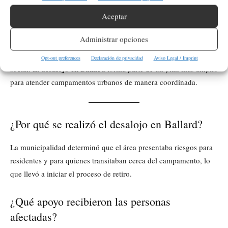
Aceptar
¿Qué deben saber los residentes de Ballard?
Administrar opciones
La comunidad debe considerar que las acciones del UCT buscan
equilibrar seguridad pública, disponibilidad de espacios y apoyo
Opt-out preferences
Declaración de privacidad
Aviso Legal / Imprint
desalojo en Ballard
social. El
forma parte de un plan más amplio
para atender campamentos urbanos de manera coordinada.
¿Por qué se realizó el desalojo en Ballard?
La municipalidad determinó que el área presentaba riesgos para
residentes y para quienes transitaban cerca del campamento, lo
que llevó a iniciar el proceso de retiro.
¿Qué apoyo recibieron las personas
afectadas?