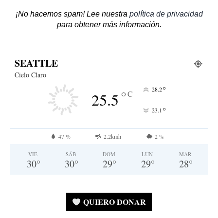
¡No hacemos spam! Lee nuestra
política de privacidad
para obtener más información.
SEATTLE
Cielo Claro
°
28.2
°
C
25.5
°
23.1
47 %
2.2kmh
2 %
VIE
SÁB
DOM
LUN
MAR
30
°
30
°
29
°
29
°
28
°
QUIERO DONAR