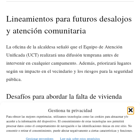
Lineamientos para futuros desalojos
y atención comunitaria
La oficina de la alcaldesa señaló que el Equipo de Atención
Unificada (UCT) realizará una difusión temprana antes de
intervenir en cualquier campamento. Además, priorizará lugares
según su impacto en el vecindario y los riesgos para la seguridad
pública.
Desafíos para abordar la falta de vivienda
Gestiona tu privacidad
Las autoridades indicaron que, sin una expansión significativa de
Para ofrecer las mejores experiencias, utilizamos tecnologías como las cookies para almacenar y/o
vivienda y refugio con apoyo especializado, los avances seguirán
acceder a la información del dispositivo. El consentimiento de estas tecnologías nos permitirá
procesar datos como el comportamiento de navegación o las identificaciones únicas en este sitio. No
siendo limitados. El enfoque municipal apunta a reducir daños y
consentir o retirar el consentimiento, puede afectar negativamente a ciertas características y funciones.
mejorar la transición de quienes viven en las calles.
Gestionar proveedores
Leer más sobre estos propósitos