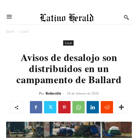
Latino Herald
Inicio
Local
Local
Avisos de desalojo son
distribuidos en un
campamento de Ballard
Por
Redacción
-
10 de febrero de 2026