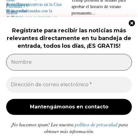
aprobar el horario de verano
permanente...
Regístrate para recibir las noticias más
Trump firma nuevas órdenes para
relevantes directamente en tu bandeja de
restringir la ciudadanía por
nacimiento
entrada, todos los días, ¡ES GRATIS!
América Latina
Milei acusa sin pruebas a Brasil, México y
demócratas de impulsar una campaña contra...
Jose Luis Gonzalez
-
27 de julio de 2026
Enfermedades crónicas y diarrea van en aumento
en comunidades afectadas por los sismos en...
Redacción
-
10 de julio de 2026
¡No hacemos spam! Lee nuestra
política de privacidad
para
obtener más información.