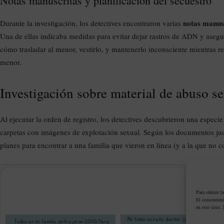
Notas manuscritas y planificación del secuestro
notas manus
Durante la investigación, los detectives encontraron varias
Una de ellas indicaba medidas para evitar dejar rastros de ADN y asegur
cómo trasladar al menor, vestirlo, y mantenerlo inconsciente mientras re
menor.
Investigación sobre material de abuso se
Al ejecutar la orden de registro, los detectives descubrieron una especi
carpetas con imágenes de explotación sexual. Según los documentos judi
planes para encontrar a una familia que vieron en línea (y a la que no co
PUBLIC
Para ofrecer l
El consentimi
en este sitio.