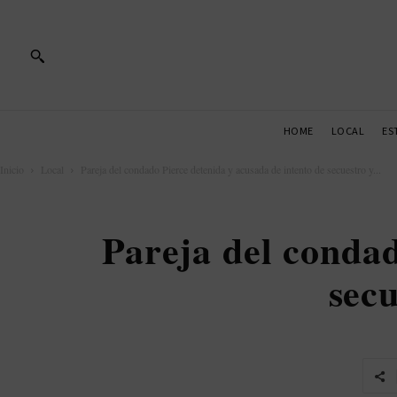
HOME
LOCAL
ES
Inicio
Local
Pareja del condado Pierce detenida y acusada de intento de secuestro y...
Pareja del condad
secu