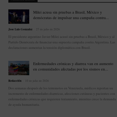
Milei acusa sin pruebas a Brasil, México y
demócratas de impulsar una campaña contra...
Jose Luis Gonzalez
-
27 de julio de 2026
El presidente argentino Javier Milei acusó sin pruebas a Brasil, México y al
Partido Demócrata de financiar una supuesta campaña contra Argentina. Las
declaraciones aumentan la tensión diplomática con Brasil.
Enfermedades crónicas y diarrea van en aumento
en comunidades afectadas por los sismos en...
Redacción
-
10 de julio de 2026
Dos semanas después de los terremotos en Venezuela, médicos reportan un
incremento de enfermedades diarreicas, afecciones cutáneas y pacientes con
enfermedades crónicas que requieren tratamiento, mientras crece la demanda
de ayuda humanitaria.