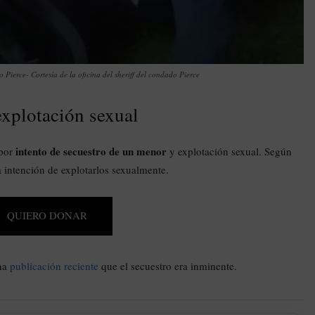
o Pierce- Cortesía de la oficina del sheriff del condado Pierce
explotación sexual
intento de secuestro de un menor
 por
y explotación sexual. Según
la intención de explotarlos sexualmente.
QUIERO DONAR
una
publicación reciente
que el secuestro era inminente.