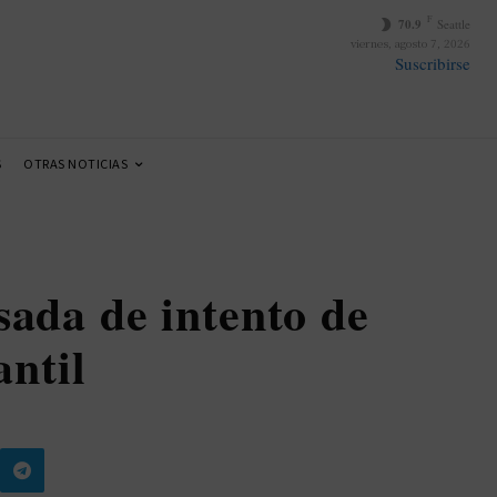
F
70.9
Seattle
viernes, agosto 7, 2026
Suscribirse
S
OTRAS NOTICIAS
sada de intento de
antil