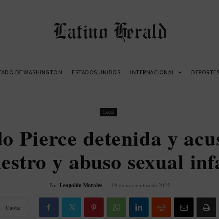
Latino Herald
TADO DE WASHINGTON
ESTADOS UNIDOS
INTERNACIONAL
DEPORTE
Local
o Pierce detenida y acu
estro y abuso sexual inf
Por
Leopoldo Morales
-
19 de noviembre de 2025
Cuota