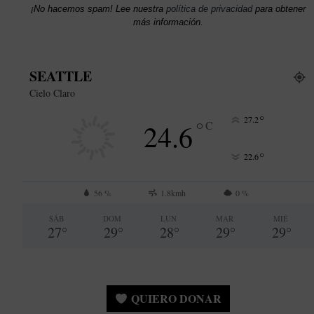
¡No hacemos spam! Lee nuestra
política de privacidad
para obtener
más información.
SEATTLE
Cielo Claro
°
27.2
°
24.6
C
°
22.6
56 %
1.8kmh
0 %
SÁB
DOM
LUN
MAR
MIÉ
27
°
29
°
28
°
29
°
29
°
QUIERO DONAR