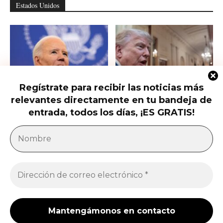
Estados Unidos
Regístrate para recibir las noticias más
relevantes directamente en tu bandeja de
Hunter Biden habla del cáncer de
Qué saber del nuevo intento de
su padre que avanzó hasta...
Trump de limitar la ciudadanía...
entrada, todos los días, ¡ES GRATIS!
América Latina
Milei acusa sin pruebas a Brasil, México y
demócratas de impulsar una campaña contra...
Jose Luis Gonzalez
-
27 de julio de 2026
Enfermedades crónicas y diarrea van en aumento
en comunidades afectadas por los sismos en...