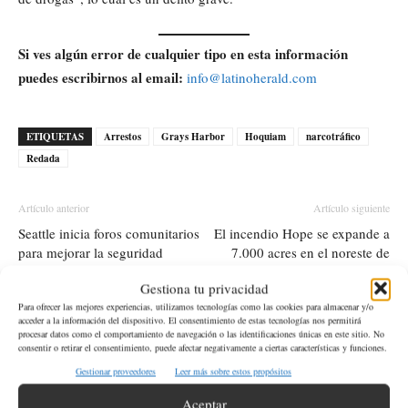
Si ves algún error de cualquier tipo en esta información
puedes escribirnos al email:
info@latinoherald.com
ETIQUETAS
Arrestos
Grays Harbor
Hoquiam
narcotráfico
Redada
Artículo anterior
Artículo siguiente
Seattle inicia foros comunitarios
El incendio Hope se expande a
para mejorar la seguridad
7.000 acres en el noreste de
pública
Washington
Gestiona tu privacidad
Para ofrecer las mejores experiencias, utilizamos tecnologías como las cookies para almacenar y/o
acceder a la información del dispositivo. El consentimiento de estas tecnologías nos permitirá
Artículos relacionados
Más del autor
procesar datos como el comportamiento de navegación o las identificaciones únicas en este sitio. No
consentir o retirar el consentimiento, puede afectar negativamente a ciertas características y funciones.
Gestionar proveedores
Leer más sobre estos propósitos
SR 291 reabre tras más de una semana de
cierres por los incendios de Spokane
Aceptar