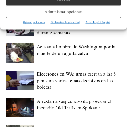
Administrar opciones
Acusado de provocar incendio en
Opt-out preferences
Declaración de privacidad
Aviso Legal / Imprint
Spokane habría planeado el siniestro
durante semanas
Acusan a hombre de Washington por la
muerte de un águila calva
Elecciones en WA: urnas cierran a las 8
p.m. con varios temas decisivos en las
boletas
Arrestan a sospechoso de provocar el
incendio Old Trails en Spokane