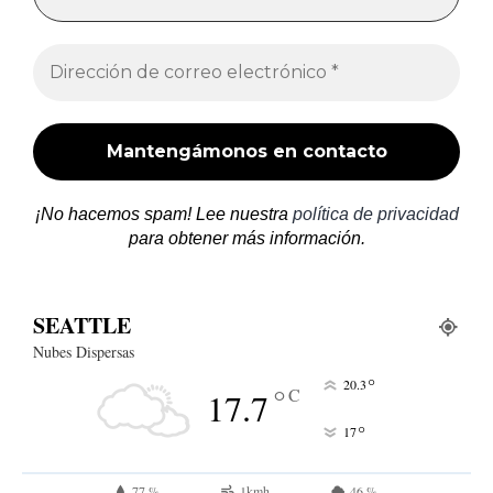
¡No hacemos spam! Lee nuestra
política de privacidad
para obtener más información.
SEATTLE
Nubes Dispersas
°
20.3
°
C
17.7
°
17
77 %
1kmh
46 %