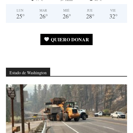
LUN
MAR
MIÉ
JUE
VIE
25
°
26
°
26
°
28
°
32
°
QUIERO DONAR
Estado de Washington