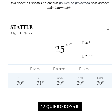
¡No hacemos spam! Lee nuestra
política de privacidad
para obtener
más información.
SEATTLE
Algo De Nubes
°
26
°
25
C
°
23.4
58 %
0.3kmh
12 %
JUE
VIE
SÁB
DOM
LUN
30
°
31
°
29
°
29
°
30
°
🤍 QUIERO DONAR