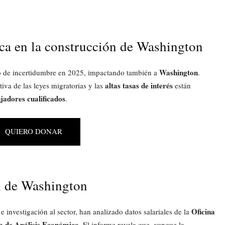
ca en la construcción de Washington
Washington
o de incertidumbre en 2025, impactando también a
.
altas tasas de interés
tiva de las leyes migratorias y las
están
jadores cualificados
.
QUIERO DONAR
ón de Washington
Oficina
 investigación al sector, han analizado datos salariales de la
a de Análisis Económico
. El informe revela que, aunque la