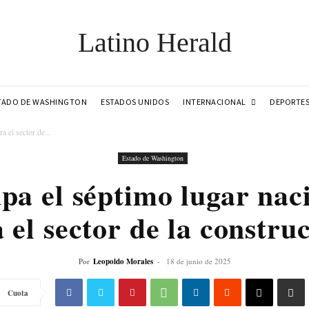
Latino Herald
INTERNACIONAL
TADO DE WASHINGTON
ESTADOS UNIDOS
DEPORTE
 el sector de...
Estado de Washington
a el séptimo lugar naci
 el sector de la constru
Por
Leopoldo Morales
-
18 de junio de 2025
Cuota