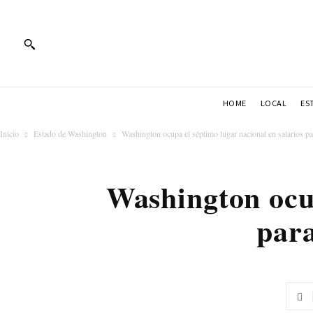
HOME
LOCAL
ES
Inicio
Estado de Washington
Washington ocupa el séptimo lugar nacional en salarios para
Washington ocup
para