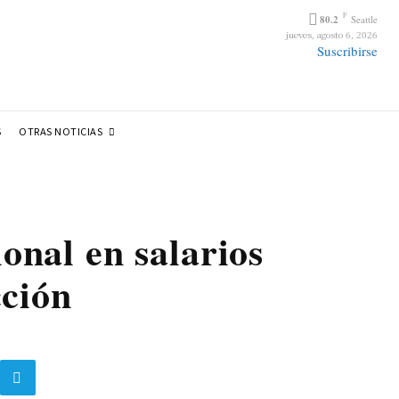
F
80.2
Seattle
jueves, agosto 6, 2026
Suscribirse
OTRAS NOTICIAS
S
onal en salarios
cción