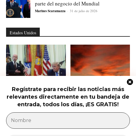
parte del negocio del Mundial
Marines Scaramazza
-
31 de julio de 2026
Estados Unidos
Regístrate para recibir las noticias más
Trump firma nuevas órdenes para
Trump presiona al Senado para
relevantes directamente en tu bandeja de
restringir la ciudadanía por
aprobar el horario de verano
nacimiento
permanente...
entrada, todos los días, ¡ES GRATIS!
América Latina