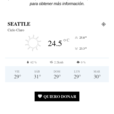
para obtener más información.
SEATTLE
Cielo Claro
°
25.8
°
C
24.5
°
23.3
62 %
2.2kmh
0 %
VIE
SÁB
DOM
LUN
MAR
29
°
31
°
29
°
29
°
30
°
QUIERO DONAR