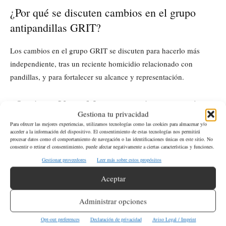
¿Por qué se discuten cambios en el grupo
antipandillas GRIT?
Los cambios en el grupo GRIT se discuten para hacerlo más
independiente, tras un reciente homicidio relacionado con
pandillas, y para fortalecer su alcance y representación.
¿Quién es Viren Mayani y qué presentará en
Gestiona tu privacidad
la reunión del concejo?
Para ofrecer las mejores experiencias, utilizamos tecnologías como las cookies para almacenar y/o
acceder a la información del dispositivo. El consentimiento de estas tecnologías nos permitirá
procesar datos como el comportamiento de navegación o las identificaciones únicas en este sitio. No
Viren Mayani es el nuevo director de finanzas y presupuesto de
consentir o retirar el consentimiento, puede afectar negativamente a ciertas características y funciones.
la ciudad de Yakima, y presentará un informe en su primer día
Gestionar proveedores
Leer más sobre estos propósitos
supervisando el departamento de finanzas.
Aceptar
Administrar opciones
ETIQUETAS
Estado de Washington
Yakima
Opt-out preferences
Declaración de privacidad
Aviso Legal / Imprint