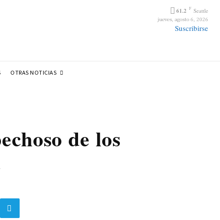
F
61.2
Seattle
jueves, agosto 6, 2026
Suscribirse
OTRAS NOTICIAS
S
echoso de los
a