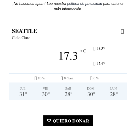
¡No hacemos spam! Lee nuestra
política de privacidad
para obtener
más información.
SEATTLE
Cielo Claro
°
18.5
°
17.3
C
°
15.4
80 %
0.6kmh
0 %
JUE
VIE
SÁB
DOM
LUN
31
°
30
°
28
°
30
°
28
°
🤍 QUIERO DONAR