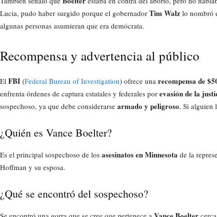
Boelter
También señaló que
estaba en contra del aborto, pero no habla
Tim Walz
Lucia, pudo haber surgido porque el gobernador
lo nombró e
algunas personas asumieran que era demócrata.
Recompensa y advertencia al público
FBI
recompensa de $5
El
(
Federal Bureau of Investigation
) ofrece una
evasión de la justi
enfrenta órdenes de captura estatales y federales por
armado y peligroso
sospechoso, ya que debe considerarse
. Si alguien
¿Quién es Vance Boelter?
asesinatos en Minnesota
Es el principal sospechoso de los
de la repres
Hoffman y su esposa.
¿Qué se encontró del sospechoso?
Vance Boelter
Se encontró una gorra que se cree que pertenece a
cerca 