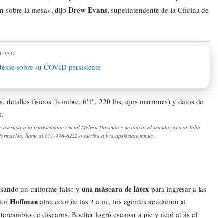
Drew Evans
n sobre la mesa», dijo
, superintendente de la Oficina de
IDAD
 asesinar a la representante estatal Melissa Hortman y de atacar al senador estatal John
información, llame al 877-996-6222 o escriba a bca.tips@state.mn.us.
máscara de látex
 usando un uniforme falso y una
para ingresar a las
Hoffman
ador
alrededor de las 2 a.m., los agentes acudieron al
ercambio de disparos. Boelter logró escapar a pie y dejó atrás el