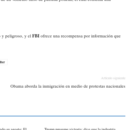
FBI
y peligroso, y el
ofrece una recompensa por información que
lter
Artículo siguiente
Obama aborda la inmigración en medio de protestas nacionales
ndo su agosto: El
Trump presume victoria: dice que la industria