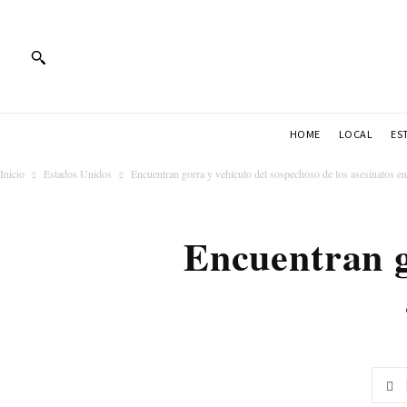
HOME
LOCAL
ES
Inicio
Estados Unidos
Encuentran gorra y vehículo del sospechoso de los asesinatos e
Encuentran g