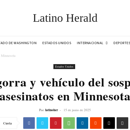
Latino Herald
INTERNACIONAL
TADO DE WASHINGTON
ESTADOS UNIDOS
DEPORTE
n Minnesota
Estados Unidos
orra y vehículo del sosp
asesinatos en Minnesot
Por
latinoher
-
15 de junio de 2025
Cuota