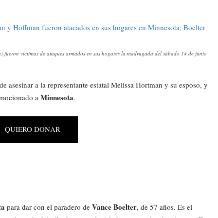
ha) fueron víctimas de ataques armados en sus hogares la madrugada del sábado 14 de junio
de asesinar a la representante estatal Melissa Hortman y su esposo, y
Minnesota
onmocionado a
.
QUIERO DONAR
ta
Vance Boelter
para dar con el paradero de
, de 57 años. Es el