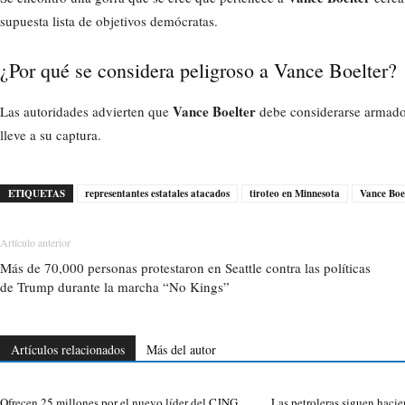
supuesta lista de objetivos demócratas.
¿Por qué se considera peligroso a Vance Boelter?
Vance Boelter
Las autoridades advierten que
debe considerarse armado 
lleve a su captura.
ETIQUETAS
representantes estatales atacados
tiroteo en Minnesota
Vance Boe
Artículo anterior
Más de 70,000 personas protestaron en Seattle contra las políticas
de Trump durante la marcha “No Kings”
Artículos relacionados
Más del autor
Ofrecen 25 millones por el nuevo líder del CJNG
Las petroleras siguen hacie