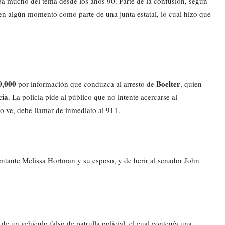
ba mucho del tema desde los años 90. Parte de la confusión, según
n algún momento como parte de una junta estatal, lo cual hizo que
0,000
Boelter
por información que conduzca al arresto de
, quien
cia
. La policía pide al público que no intente acercarse al
 lo ve, debe llamar de inmediato al 911.
entante Melissa Hortman y su esposo, y de herir al senador John
de un vehículo falso de patrulla policial, el cual contenía una