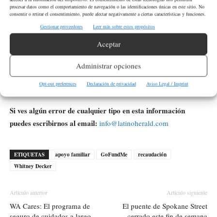
Decker además de GoFundMe?
procesar datos como el comportamiento de navegación o las identificaciones únicas en este sitio. No
consentir o retirar el consentimiento, puede afectar negativamente a ciertas características y funciones.
Sí, además de las donaciones en GoFundMe, se pueden realizar
Gestionar proveedores
Leer más sobre estos propósitos
contribuciones en cualquier banco de Cashmere Valley «En
Aceptar
memoria de las Decker Girls» o enviar tarjetas de regalo a la
dirección postal proporcionada.
Administrar opciones
Opt-out preferences
Declaración de privacidad
Aviso Legal / Imprint
Fuente:
KIRO 7
.
Si ves algún error de cualquier tipo en esta información
puedes escribirnos al email:
info@latinoherald.com
ETIQUETAS
apoyo familiar
GoFundMe
recaudación
Whitney Decker
Artículo anterior
Artículo siguiente
WA Cares: El programa de
El puente de Spokane Street
seguro de cuidados a largo
cerrado este fin de semana