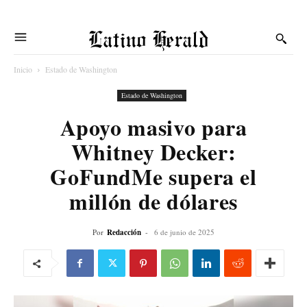
Latino Herald
Inicio
Estado de Washington
Estado de Washington
Apoyo masivo para
Whitney Decker:
GoFundMe supera el
millón de dólares
Por
Redacción
-
6 de junio de 2025