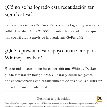
¿Cómo se ha logrado esta recaudación tan
significativa?
La recaudación para Whitney Decker se ha logrado gracias a la
solidaridad de más de 21.000 donantes de todo el mundo que
han contribuido a través de la plataforma GoFundMe.
¿Qué representa este apoyo financiero para
Whitney Decker?
Este respaldo económico busca permitir que Whitney Decker
pueda tomarse un tiempo libre, cuidarse y cubrir los gastos
finales relacionados con el fallecimiento de sus hijas, sin sufrir un
impacto financiero adicional.
Gestiona tu privacidad
¿Existen otras formas de apoyar a la familia
Para ofrecer las mejores experiencias, utilizamos tecnologías como las cookies para almacenar y/o
acceder a la información del dispositivo. El consentimiento de estas tecnologías nos permitirá