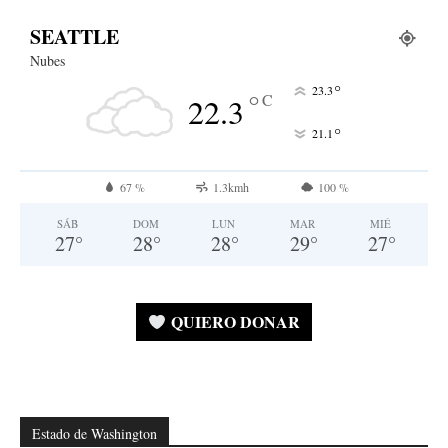
SEATTLE
Nubes
°
23.3
°
C
22.3
°
21.1
67 %
1.3kmh
100 %
SÁB
DOM
LUN
MAR
MIÉ
27
°
28
°
28
°
29
°
27
°
QUIERO DONAR
Estado de Washington