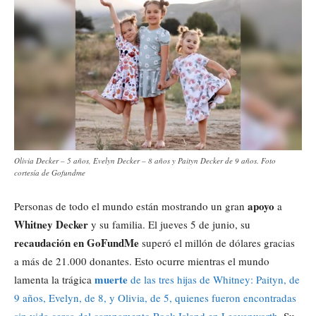
Olivia Decker – 5 años, Evelyn Decker – 8 años y Paityn Decker de 9 años. Foto
cortesía de Gofundme
apoyo
Personas de todo el mundo están mostrando un gran
a
Whitney Decker
y su familia. El jueves 5 de junio, su
recaudación en GoFundMe
superó el millón de dólares gracias
a más de 21.000 donantes. Esto ocurre mientras el mundo
muerte
lamenta la trágica
de las tres hijas de Whitney: Paityn, de
9 años, Evelyn, de 8, y Olivia, de 5, quienes fueron encontradas
sin vida cerca del campamento Rock Island en Leavenworth.
Su