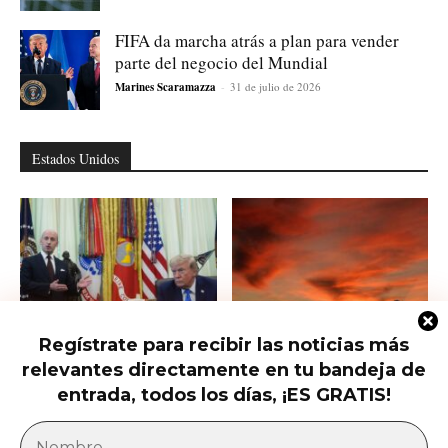
FIFA da marcha atrás a plan para vender
parte del negocio del Mundial
Marines Scaramazza
-
31 de julio de 2026
Estados Unidos
Regístrate para recibir las noticias más
Trump firma nuevas órdenes para
Trump presiona al Senado para
relevantes directamente en tu bandeja de
restringir la ciudadanía por
aprobar el horario de verano
nacimiento
permanente...
entrada, todos los días, ¡ES GRATIS!