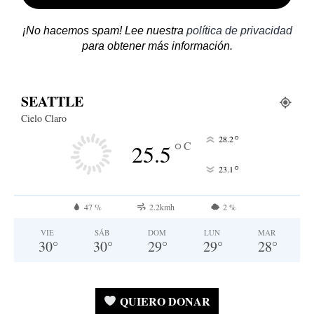
¡No hacemos spam! Lee nuestra
política de privacidad
para obtener más información.
SEATTLE
Cielo Claro
°
28.2
°
C
25.5
°
23.1
47 %
2.2kmh
2 %
VIE
SÁB
DOM
LUN
MAR
30
°
30
°
29
°
29
°
28
°
QUIERO DONAR