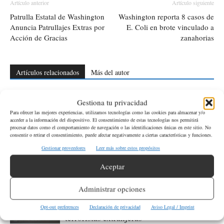
Artículo anterior
Artículo siguiente
Patrulla Estatal de Washington
Washington reporta 8 casos de
Anuncia Patrullajes Extras por
E. Coli en brote vinculado a
Acción de Gracias
zanahorias
Artículos relacionados
Más del autor
Comienza el depósito del apoyo escolar
Gestiona tu privacidad
para estudiantes de primaria en México
Para ofrecer las mejores experiencias, utilizamos tecnologías como las cookies para almacenar y/o
acceder a la información del dispositivo. El consentimiento de estas tecnologías nos permitirá
procesar datos como el comportamiento de navegación o las identificaciones únicas en este sitio. No
consentir o retirar el consentimiento, puede afectar negativamente a ciertas características y funciones.
Investigación por el feminicidio de la
Gestionar proveedores
Leer más sobre estos propósitos
influencer Valeria Márquez apunta al hijo
Aceptar
del «R1»
Administrar opciones
EE.UU. designa al Cártel de Juárez y a
Los Viagras como organizaciones
Opt-out preferences
Declaración de privacidad
Aviso Legal / Imprint
terroristas extranjeras