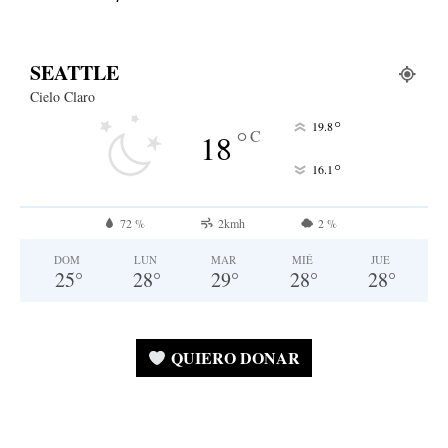
SEATTLE
Cielo Claro
°
19.8
°
C
18
°
16.1
72 %
2kmh
2 %
DOM
LUN
MAR
MIÉ
JUE
25
°
28
°
29
°
28
°
28
°
QUIERO DONAR