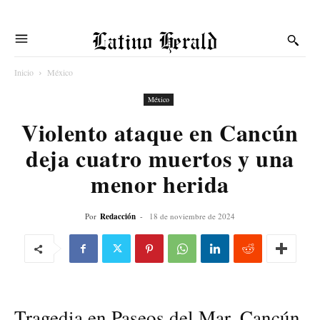
Latino Herald
Inicio
México
México
Violento ataque en Cancún
deja cuatro muertos y una
menor herida
Por
Redacción
-
18 de noviembre de 2024
Tragedia en Paseos del Mar, Cancún