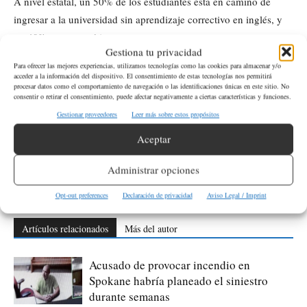
A nivel estatal, un 50% de los estudiantes está en camino de
ingresar a la universidad sin aprendizaje correctivo en inglés, y
un 40% en matemáticas.
Gestiona tu privacidad
Para ofrecer las mejores experiencias, utilizamos tecnologías como las cookies para almacenar y/o
acceder a la información del dispositivo. El consentimiento de estas tecnologías nos permitirá
ETIQUETAS
Educación
Tri-Cities
procesar datos como el comportamiento de navegación o las identificaciones únicas en este sitio. No
consentir o retirar el consentimiento, puede afectar negativamente a ciertas características y funciones.
Gestionar proveedores
Leer más sobre estos propósitos
Artículo anterior
Artículo siguiente
La Cámara de Comercio
La Marina de Estados Unidos
Aceptar
Hispana de Washington celebra
busca a dos tripulantes tras
la Noche de Estrellas en honor a
accidente de avión cerca del
Administrar opciones
líderes hispanos
Monte Rainier
Opt-out preferences
Declaración de privacidad
Aviso Legal / Imprint
Artículos relacionados
Más del autor
Acusado de provocar incendio en
Spokane habría planeado el siniestro
durante semanas