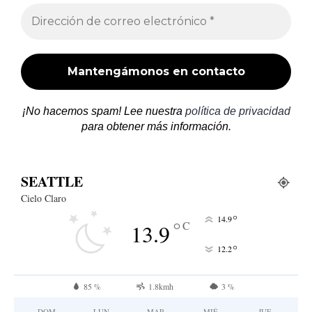
¡No hacemos spam! Lee nuestra
política de privacidad
para obtener más información.
SEATTLE
Cielo Claro
°
14.9
°
C
13.9
°
12.2
85 %
1.8kmh
3 %
DOM
LUN
MAR
MIÉ
JUE