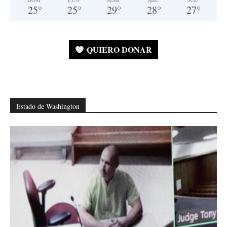
25
°
25
°
29
°
28
°
27
°
QUIERO DONAR
Estado de Washington