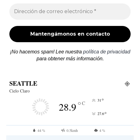
¡No hacemos spam! Lee nuestra
política de privacidad
para obtener más información.
SEATTLE
Cielo Claro
°
31
°
C
28.9
°
27.6
44 %
0.5kmh
4 %