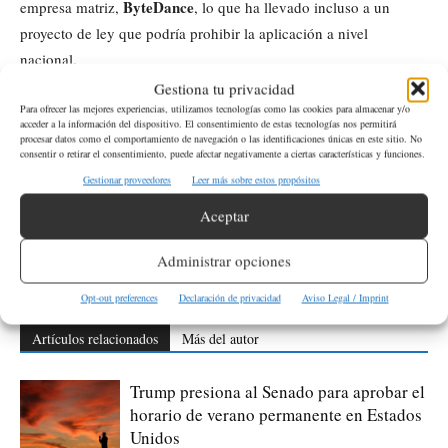
ByteDance
empresa matriz,
, lo que ha llevado incluso a un
proyecto de ley que podría prohibir la aplicación a nivel
nacional.
Gestiona tu privacidad
Para ofrecer las mejores experiencias, utilizamos tecnologías como las cookies para almacenar y/o
acceder a la información del dispositivo. El consentimiento de estas tecnologías nos permitirá
ETIQUETAS
Tecnología
TikTok
USA
procesar datos como el comportamiento de navegación o las identificaciones únicas en este sitio. No
consentir o retirar el consentimiento, puede afectar negativamente a ciertas características y funciones.
Artículo anterior
Artículo siguiente
Gestionar proveedores
Leer más sobre estos propósitos
Condado de Benton y
Obras en la avenida Chestnut de
Aceptar
Kennewick lanzan nuevo sitio
Yakima causarán cierre total de
web para presentar denuncias en
la vía por tres semanas
Administrar opciones
línea
Opt-out preferences
Declaración de privacidad
Aviso Legal / Imprint
Artículos relacionados
Más del autor
Trump presiona al Senado para aprobar el
horario de verano permanente en Estados
Unidos