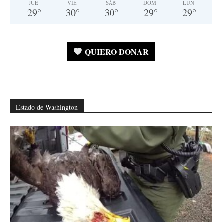
JUE
VIE
SÁB
DOM
LUN
29
°
30
°
30
°
29
°
29
°
QUIERO DONAR
Estado de Washington