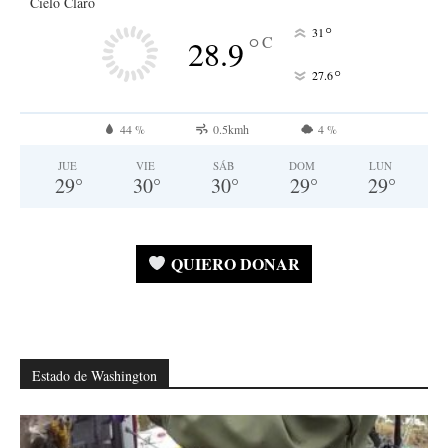
Cielo Claro
°
31
°
C
28.9
°
27.6
44 %
0.5kmh
4 %
JUE
VIE
SÁB
DOM
LUN
29
°
30
°
30
°
29
°
29
°
QUIERO DONAR
Estado de Washington