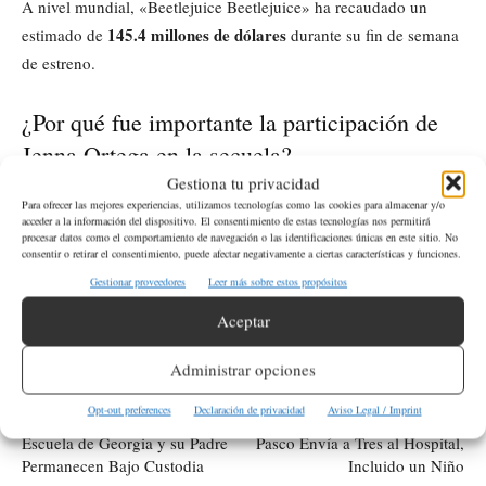
A nivel mundial, «Beetlejuice Beetlejuice» ha recaudado un
145.4 millones de dólares
estimado de
durante su fin de semana
de estreno.
¿Por qué fue importante la participación de
Jenna Ortega en la secuela?
Gestiona tu privacidad
Jenna Ortega fue fundamental para conectar «Beetlejuice
Para ofrecer las mejores experiencias, utilizamos tecnologías como las cookies para almacenar y/o
acceder a la información del dispositivo. El consentimiento de estas tecnologías nos permitirá
Beetlejuice» con el público menor de 25 años, dado su papel
procesar datos como el comportamiento de navegación o las identificaciones únicas en este sitio. No
consentir o retirar el consentimiento, puede afectar negativamente a ciertas características y funciones.
protagónico y su colaboración previa con Tim Burton.
Gestionar proveedores
Leer más sobre estos propósitos
Aceptar
ETIQUETAS
Entretenimiento
Espectaculo
Película
Administrar opciones
Artículo anterior
Artículo siguiente
Opt-out preferences
Declaración de privacidad
Aviso Legal / Imprint
Sospechoso de Tiroteo en
Colisión en Intersección de
Escuela de Georgia y su Padre
Pasco Envía a Tres al Hospital,
Permanecen Bajo Custodia
Incluido un Niño