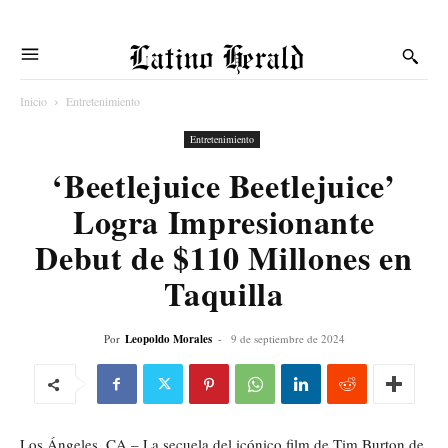
Latino Herald
Inicio
Entretenimiento
Entretenimiento
‘Beetlejuice Beetlejuice’
Logra Impresionante
Debut de $110 Millones en
Taquilla
Por
Leopoldo Morales
-
9 de septiembre de 2024
Los Ángeles, CA – La secuela del icónico film de Tim Burton de