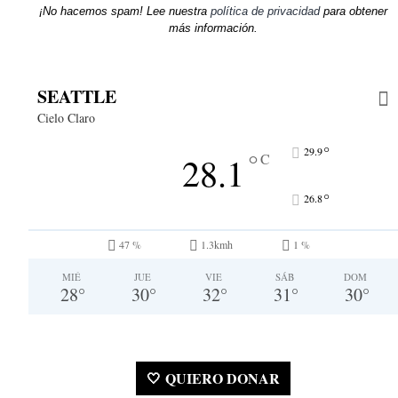
¡No hacemos spam! Lee nuestra
política de privacidad
para obtener
más información.
SEATTLE
Cielo Claro
°
29.9
°
28.1
C
°
26.8
47 %
1.3kmh
1 %
MIÉ
JUE
VIE
SÁB
DOM
28
°
30
°
32
°
31
°
30
°
🤍 QUIERO DONAR