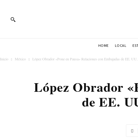
HOME
LOCAL
ES
Inicio
México
López Obrador «Pone en Pausa» Relaciones con Embajadas de EE. UU. 
López Obrador «P
de EE. U