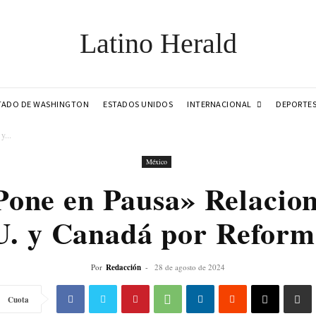
Latino Herald
INTERNACIONAL
TADO DE WASHINGTON
ESTADOS UNIDOS
DEPORTE
y...
México
one en Pausa» Relacio
U. y Canadá por Reforma
Por
Redacción
-
28 de agosto de 2024
Cuota