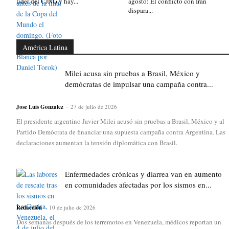
líder del CJNG y hay...
agosto: El conflicto con Irán
dispara...
América Latina
Milei acusa sin pruebas a Brasil, México y
demócratas de impulsar una campaña contra...
Jose Luis Gonzalez
-
27 de julio de 2026
El presidente argentino Javier Milei acusó sin pruebas a Brasil, México y al
Partido Demócrata de financiar una supuesta campaña contra Argentina. Las
declaraciones aumentan la tensión diplomática con Brasil.
Enfermedades crónicas y diarrea van en aumento
en comunidades afectadas por los sismos en...
Redacción
-
10 de julio de 2026
Dos semanas después de los terremotos en Venezuela, médicos reportan un