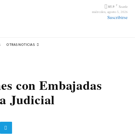
F
85.9
Seattle
miércoles, agosto 5, 2026
Suscribirse
OTRAS NOTICIAS
S
nes con Embajadas
 Judicial