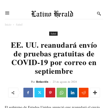
Latino Herald
Inicio
Salud
Salud
EE. UU. reanudará envío
de pruebas gratuitas de
COVID-19 por correo en
septiembre
Por
Redacción
-
23 de agosto de 2024
El gobierno de Estados Unidos anunció que reanudará el envío