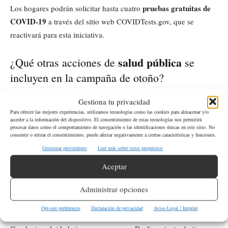
pruebas gratuitas de
Los hogares podrán solicitar hasta cuatro
COVID-19
a través del sitio web COVIDTests.gov, que se
reactivará para esta iniciativa.
salud pública
¿Qué otras acciones de
se
incluyen en la campaña de otoño?
La campaña de otoño también busca instar a los estadounidenses
Gestiona tu privacidad
Para ofrecer las mejores experiencias, utilizamos tecnologías como las cookies para almacenar y/o
elegibles a vacunarse contra el COVID-19, la gripe y el virus
acceder a la información del dispositivo. El consentimiento de estas tecnologías nos permitirá
pruebas
respiratorio sincitial (VSR), además de la distribución de
procesar datos como el comportamiento de navegación o las identificaciones únicas en este sitio. No
consentir o retirar el consentimiento, puede afectar negativamente a ciertas características y funciones.
gratuitas de COVID-19
prevención de
, para una mejor
Gestionar proveedores
Leer más sobre estos propósitos
enfermedades respiratorias
.
Aceptar
ETIQUETAS
Covid-19
Salud
Administrar opciones
Opt-out preferences
Declaración de privacidad
Aviso Legal / Imprint
Artículo anterior
Artículo siguiente