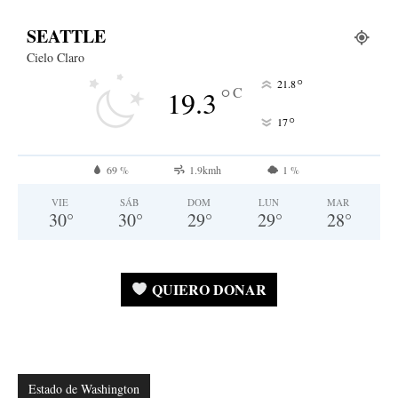
SEATTLE
Cielo Claro
°
21.8
°
C
19.3
°
17
69 %
1.9kmh
1 %
VIE
SÁB
DOM
LUN
MAR
30
°
30
°
29
°
29
°
28
°
QUIERO DONAR
Estado de Washington