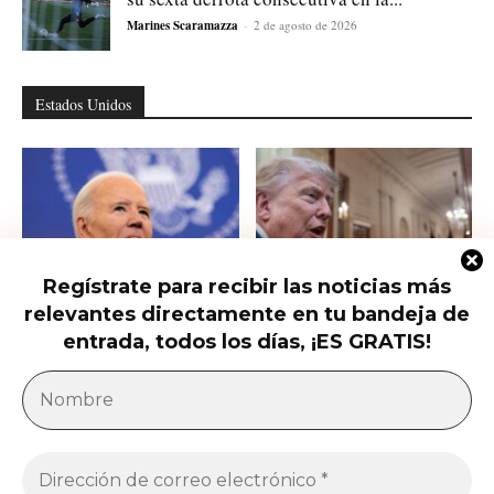
Marines Scaramazza
-
2 de agosto de 2026
Estados Unidos
Regístrate para recibir las noticias más
relevantes directamente en tu bandeja de
Hunter Biden habla del cáncer de
Qué saber del nuevo intento de
su padre que avanzó hasta...
Trump de limitar la ciudadanía...
entrada, todos los días, ¡ES GRATIS!
América Latina
Milei acusa sin pruebas a Brasil, México y
demócratas de impulsar una campaña contra...