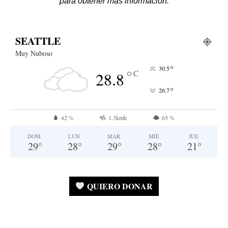
para obtener más información.
SEATTLE
Muy Nuboso
°
30.5
°
C
28.8
°
26.7
42 %
1.3kmh
65 %
DOM
LUN
MAR
MIÉ
JUE
29
°
28
°
29
°
28
°
21
°
QUIERO DONAR