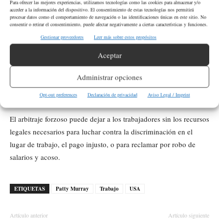
¿Qué decisión de la Corte Suprema busca
Para ofrecer las mejores experiencias, utilizamos tecnologías como las cookies para almacenar y/o
acceder a la información del dispositivo. El consentimiento de estas tecnologías nos permitirá
anular este proyecto de ley?
procesar datos como el comportamiento de navegación o las identificaciones únicas en este sitio. No
consentir o retirar el consentimiento, puede afectar negativamente a ciertas características y funciones.
Gestionar proveedores
Leer más sobre estos propósitos
El proyecto de ley busca anular la decisión de la Corte Suprema
Aceptar
de 2018 en el caso Epic Systems v. Lewis.
Administrar opciones
¿Qué consecuencias tiene el arbitraje forzoso
para los trabajadores?
Opt-out preferences
Declaración de privacidad
Aviso Legal / Imprint
El arbitraje forzoso puede dejar a los trabajadores sin los recursos
legales necesarios para luchar contra la discriminación en el
lugar de trabajo, el pago injusto, o para reclamar por robo de
salarios y acoso.
ETIQUETAS
Patty Murray
Trabajo
USA
Artículo anterior
Artículo siguiente