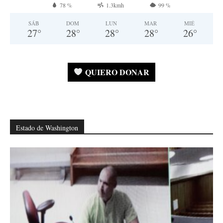
78 %
1.3kmh
99 %
SÁB
DOM
LUN
MAR
MIÉ
27
°
28
°
28
°
28
°
26
°
QUIERO DONAR
Estado de Washington