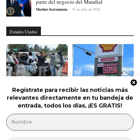
parte del negocio del Mundial
Marines Scaramazza
-
31 de julio de 2026
Estados Unidos
Regístrate para recibir las noticias más
Ofrecen 25 millones por el nuevo
Las petroleras siguen haciendo su
relevantes directamente en tu bandeja de
líder del CJNG
agosto: El conflicto con Irán
dispara...
entrada, todos los días, ¡ES GRATIS!
América Latina
Milei acusa sin pruebas a Brasil, México y