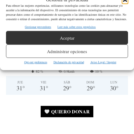
para obtener más información.
Para ofrecer las mejores experiencias, utilizamos tecnologías como las cookies para almacenar y/o
acceder a la información del dispositivo. El consentimiento de estas tecnologías nos permitirá
procesar datos como el comportamiento de navegación o las identificaciones únicas en este sitio. No
consentir o retirar el consentimiento, puede afectar negativamente a ciertas características y funciones.
SEATTLE
Gestionar proveedores
Leer más sobre estos propósitos
Cielo Claro
Aceptar
°
18.6
°
C
17.2
Administrar opciones
°
15.5
Opt-out preferences
Declaración de privacidad
Aviso Legal / Imprint
82 %
0.9kmh
10 %
JUE
VIE
SÁB
DOM
LUN
31
°
31
°
29
°
29
°
30
°
QUIERO DONAR