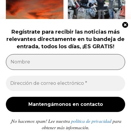
Regístrate para recibir las noticias más
Trump presiona al Senado para
Ofrecen 25 millones por el nuevo
relevantes directamente en tu bandeja de
aprobar el horario de verano
líder del CJNG
permanente...
entrada, todos los días, ¡ES GRATIS!
América Latina
Milei acusa sin pruebas a Brasil, México y
demócratas de impulsar una campaña contra...
Jose Luis Gonzalez
-
27 de julio de 2026
Enfermedades crónicas y diarrea van en aumento
en comunidades afectadas por los sismos en...
Redacción
-
10 de julio de 2026
¡No hacemos spam! Lee nuestra
política de privacidad
para
obtener más información.