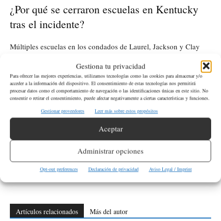
¿Por qué se cerraron escuelas en Kentucky
tras el incidente?
Múltiples escuelas en los condados de Laurel, Jackson y Clay
fueron cerradas como medida de precaución debido a la
Gestiona tu privacidad
seguridad
búsqueda del sospechoso y la preocupación por la
.
Para ofrecer las mejores experiencias, utilizamos tecnologías como las cookies para almacenar y/o
acceder a la información del dispositivo. El consentimiento de estas tecnologías nos permitirá
procesar datos como el comportamiento de navegación o las identificaciones únicas en este sitio. No
consentir o retirar el consentimiento, puede afectar negativamente a ciertas características y funciones.
ETIQUETAS
Estados Unidos
Kentucky
Sucesos
Tiroteo
Gestionar proveedores
Leer más sobre estos propósitos
USA
Aceptar
Artículo anterior
Artículo siguiente
Administrar opciones
Trump Amenaza con Procesar a
Suspensión de Clases en
Funcionarios Electorales si Gana
Culiacán Tras Enfrentamiento en
Opt-out preferences
Declaración de privacidad
Aviso Legal / Imprint
en 2024
La Campiña
Artículos relacionados
Más del autor