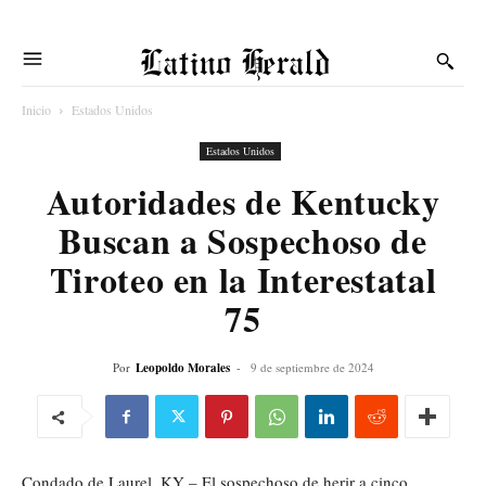
Latino Herald
Inicio
Estados Unidos
Estados Unidos
Autoridades de Kentucky
Buscan a Sospechoso de
Tiroteo en la Interestatal
75
Por
Leopoldo Morales
-
9 de septiembre de 2024
Condado de Laurel, KY – El sospechoso de herir a cinco