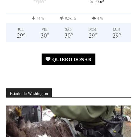
°
27.6
44 %
0.5kmh
4 %
JUE
VIE
SÁB
DOM
LUN
29
°
30
°
30
°
29
°
29
°
QUIERO DONAR
Estado de Washington