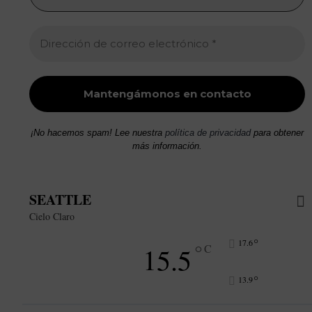
¡No hacemos spam! Lee nuestra
política de privacidad
para obtener
más información.
SEATTLE
Cielo Claro
°
17.6
°
15.5
C
°
13.9