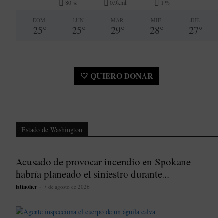
80 %
0.9kmh
1 %
DOM
LUN
MAR
MIÉ
JUE
25
°
25
°
29
°
28
°
27
°
🤍 QUIERO DONAR
Estado de Washington
Acusado de provocar incendio en Spokane
habría planeado el siniestro durante...
latinoher
-
7 de agosto de 2026