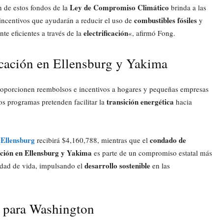
Ley de Compromiso Climático
n de estos fondos de la
brinda a las
combustibles fósiles
ncentivos que ayudarán a reducir el uso de
y
electrificación
te eficientes a través de la
«, afirmó Fong.
icación en Ellensburg y Yakima
roporcionen reembolsos e incentivos a hogares y pequeñas empresas
transición energética
tos programas pretenden facilitar la
hacia
Ellensburg
condado de
e
recibirá $4,160,788, mientras que el
cación en Ellensburg y Yakima
es parte de un compromiso estatal más
desarrollo sostenible
lidad de vida, impulsando el
en las
 para Washington