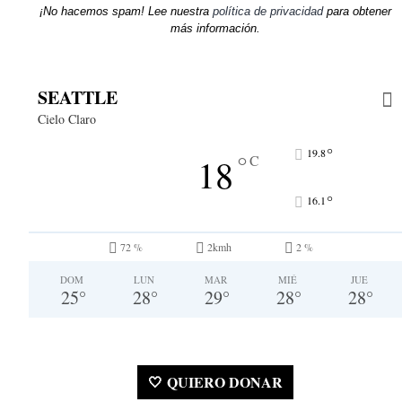
¡No hacemos spam! Lee nuestra
política de privacidad
para obtener
más información.
SEATTLE
Cielo Claro
°
19.8
°
18
C
°
16.1
72 %
2kmh
2 %
DOM
LUN
MAR
MIÉ
JUE
25
°
28
°
29
°
28
°
28
°
🤍 QUIERO DONAR