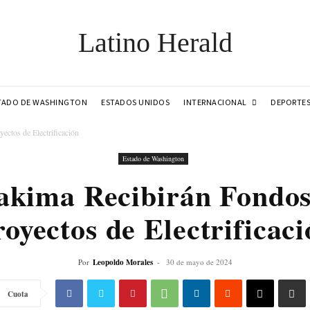
Latino Herald
INTERNACIONAL
TADO DE WASHINGTON
ESTADOS UNIDOS
DEPORTE
ectos de Electrificación
Estado de Washington
Yakima Recibirán Fondos
oyectos de Electrificac
Por
Leopoldo Morales
-
30 de mayo de 2024
Cuota