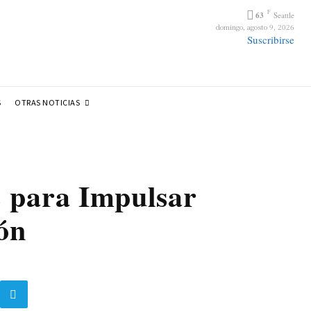
F
63
Seattle
domingo, agosto 9, 2026
Suscribirse
OTRAS NOTICIAS
S
 para Impulsar
ión