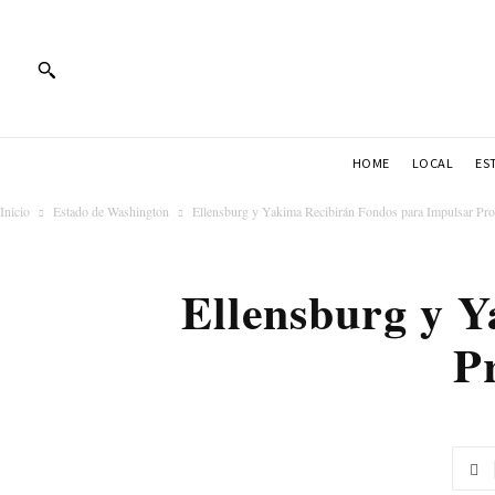
HOME
LOCAL
ES
Inicio
Estado de Washington
Ellensburg y Yakima Recibirán Fondos para Impulsar Proy
Ellensburg y 
Pr