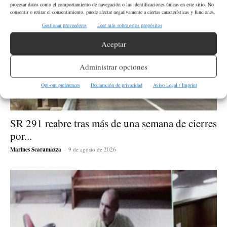
procesar datos como el comportamiento de navegación o las identificaciones únicas en este sitio. No
consentir o retirar el consentimiento, puede afectar negativamente a ciertas características y funciones.
Gestionar proveedores
Leer más sobre estos propósitos
Aceptar
Administrar opciones
Opt-out preferences
Declaración de privacidad
Aviso Legal / Imprint
SR 291 reabre tras más de una semana de cierres
por...
Marines Scaramazza
-
9 de agosto de 2026