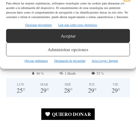
Para ofrecer las mejores experiencias, utilizamos tecnologías como las cookies para almacenar y/o
para obtener más información.
acceder a la información del dispositivo. El consentimiento de estas tecnologías nos permitirá
procesar datos como el comportamiento de navegación o las identificaciones únicas en este sitio. No
consentir o retirar el consentimiento, puede afectar negativamente a ciertas características y funciones.
Gestionar proveedores
Leer más sobre estos propósitos
SEATTLE
Muy Nuboso
Aceptar
°
17.9
°
C
16.3
Administrar opciones
°
14.5
Opt-out preferences
Declaración de privacidad
Aviso Legal / Imprint
80 %
1.8kmh
52 %
LUN
MAR
MIÉ
JUE
VIE
25
°
29
°
28
°
29
°
29
°
QUIERO DONAR