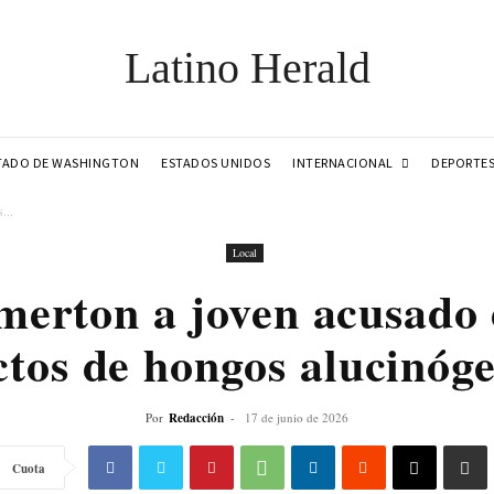
Latino Herald
INTERNACIONAL
TADO DE WASHINGTON
ESTADOS UNIDOS
DEPORTE
...
Local
merton a joven acusado 
ctos de hongos alucinóg
Por
Redacción
-
17 de junio de 2026
Cuota