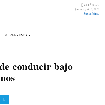
F
65.4
Seattle
jueves, agosto 6, 2026
Suscribirse
OTRAS NOTICIAS
S
de conducir bajo
enos