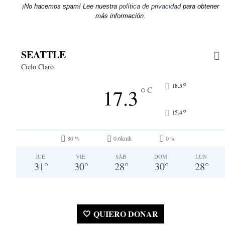
¡No hacemos spam! Lee nuestra
política de privacidad
para obtener
más información.
SEATTLE
Cielo Claro
°
18.5
°
17.3
C
°
15.4
80 %
0.6kmh
0 %
JUE
VIE
SÁB
DOM
LUN
31
°
30
°
28
°
30
°
28
°
🤍 QUIERO DONAR