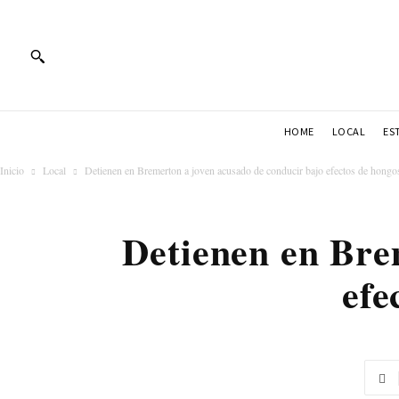
HOME
LOCAL
ES
Inicio
Local
Detienen en Bremerton a joven acusado de conducir bajo efectos de hongos
Detienen en Bre
efe