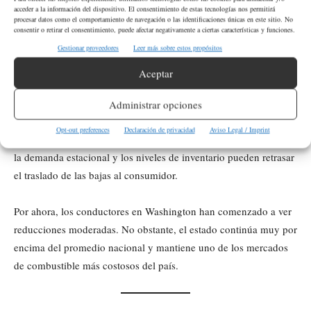
El descenso en las estaciones podría
acceder a la información del dispositivo. El consentimiento de estas tecnologías nos permitirá
procesar datos como el comportamiento de navegación o las identificaciones únicas en este sitio. No
tomar más tiempo
consentir o retirar el consentimiento, puede afectar negativamente a ciertas características y funciones.
Gestionar proveedores
Leer más sobre estos propósitos
Los especialistas señalan que las reducciones en el precio del
Aceptar
petróleo suelen tardar en reflejarse completamente en las
estaciones de servicio.
Administrar opciones
Opt-out preferences
Declaración de privacidad
Aviso Legal / Imprint
Factores como los costos de refinación, la distribución regional,
la demanda estacional y los niveles de inventario pueden retrasar
el traslado de las bajas al consumidor.
Por ahora, los conductores en Washington han comenzado a ver
reducciones moderadas. No obstante, el estado continúa muy por
encima del promedio nacional y mantiene uno de los mercados
de combustible más costosos del país.