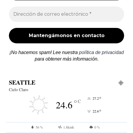
¡No hacemos spam! Lee nuestra
política de privacidad
para obtener más información.
SEATTLE
Cielo Claro
°
27.2
°
C
24.6
°
22.6
56 %
1.8kmh
0 %