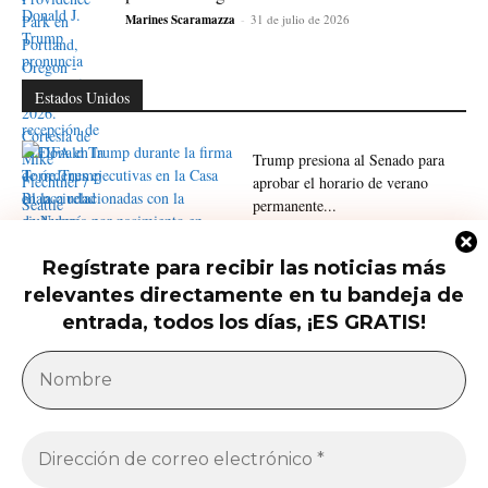
Marines Scaramazza
-
31 de julio de 2026
Estados Unidos
Trump presiona al Senado para
aprobar el horario de verano
permanente...
Regístrate para recibir las noticias más
Trump firma nuevas órdenes para
relevantes directamente en tu bandeja de
restringir la ciudadanía por
nacimiento
entrada, todos los días, ¡ES GRATIS!
América Latina
Milei acusa sin pruebas a Brasil, México y
demócratas de impulsar una campaña contra...
Jose Luis Gonzalez
-
27 de julio de 2026