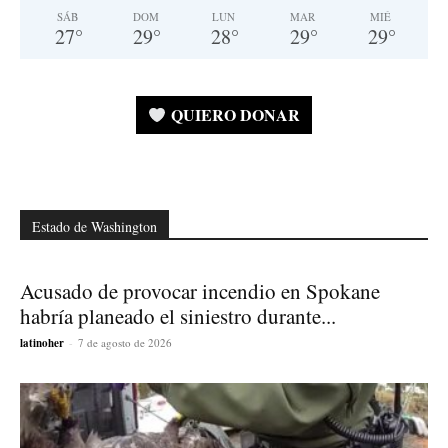
SÁB
DOM
LUN
MAR
MIÉ
27
°
29
°
28
°
29
°
29
°
QUIERO DONAR
Estado de Washington
Acusado de provocar incendio en Spokane
habría planeado el siniestro durante...
latinoher
-
7 de agosto de 2026