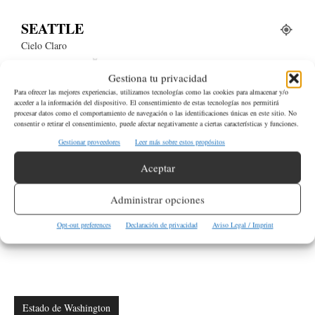
SEATTLE
Cielo Claro
°
19.8
°
C
18
Gestiona tu privacidad
Para ofrecer las mejores experiencias, utilizamos tecnologías como las cookies para almacenar y/o
°
16.1
acceder a la información del dispositivo. El consentimiento de estas tecnologías nos permitirá
procesar datos como el comportamiento de navegación o las identificaciones únicas en este sitio. No
consentir o retirar el consentimiento, puede afectar negativamente a ciertas características y funciones.
72 %
2kmh
2 %
Gestionar proveedores
Leer más sobre estos propósitos
DOM
LUN
MAR
MIÉ
JUE
Aceptar
25
°
28
°
29
°
28
°
28
°
Administrar opciones
Opt-out preferences
Declaración de privacidad
Aviso Legal / Imprint
QUIERO DONAR
Estado de Washington