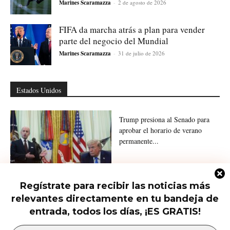
Marines Scaramazza
-
2 de agosto de 2026
FIFA da marcha atrás a plan para vender
parte del negocio del Mundial
Marines Scaramazza
-
31 de julio de 2026
Estados Unidos
Trump presiona al Senado para
aprobar el horario de verano
permanente...
Regístrate para recibir las noticias más
Trump firma nuevas órdenes para
relevantes directamente en tu bandeja de
restringir la ciudadanía por
nacimiento
entrada, todos los días, ¡ES GRATIS!