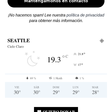
¡No hacemos spam! Lee nuestra
política de privacidad
para obtener más información.
SEATTLE
Cielo Claro
°
21.8
°
C
19.3
°
17
69 %
1.9kmh
1 %
VIE
SÁB
DOM
LUN
MAR
30
°
30
°
29
°
29
°
28
°
QUIERO DONAR