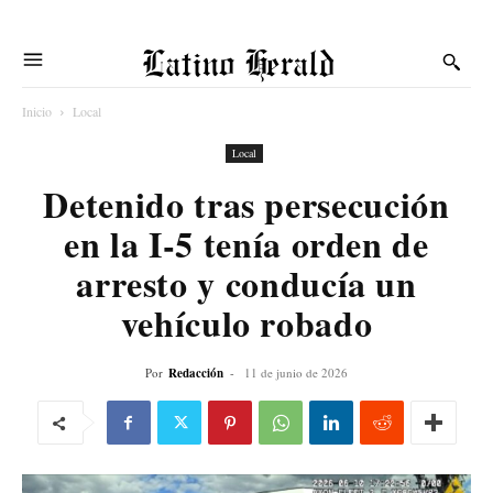
Latino Herald
Inicio
Local
Local
Detenido tras persecución
en la I-5 tenía orden de
arresto y conducía un
vehículo robado
Por
Redacción
-
11 de junio de 2026