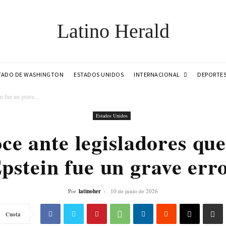
Latino Herald
INTERNACIONAL
TADO DE WASHINGTON
ESTADOS UNIDOS
DEPORTE
n fue un grave...
Estados Unidos
ce ante legisladores qu
pstein fue un grave err
Por
latinoher
-
10 de junio de 2026
Cuota