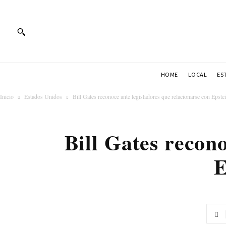
HOME
LOCAL
ES
Inicio
Estados Unidos
Bill Gates reconoce ante legisladores que relacionarse con Epstei
Bill Gates recono
E