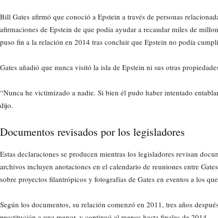
Bill Gates afirmó que conoció a Epstein a través de personas relacionadas
afirmaciones de Epstein de que podía ayudar a recaudar miles de millone
puso fin a la relación en 2014 tras concluir que Epstein no podía cumpl
Gates añadió que nunca visitó la isla de Epstein ni sus otras propiedades
“Nunca he victimizado a nadie. Si bien él pudo haber intentado entablar
dijo.
Documentos revisados por los legisladores
Estas declaraciones se producen mientras los legisladores revisan docu
archivos incluyen anotaciones en el calendario de reuniones entre Gate
sobre proyectos filantrópicos y fotografías de Gates en eventos a los que
Según los documentos, su relación comenzó en 2011, tres años después d
prostitución a una menor, y continuó al menos hasta finales de 2014.