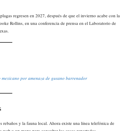
as plagas regresen en 2027, después de que el invierno acabe con la
rooke Rollins, en una conferencia de prensa en el Laboratorio de
exas.
o mexicano por amenaza de gusano barrenador
s
 rebaños y la fauna local. Ahora existe una línea telefónica de
io web y un mapa para consultar los casos reportados.