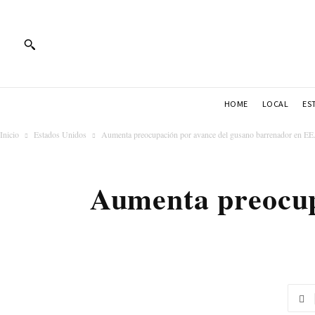
HOME
LOCAL
ES
Inicio
Estados Unidos
Aumenta preocupación por avance del gusano barrenador en E
Aumenta preocup