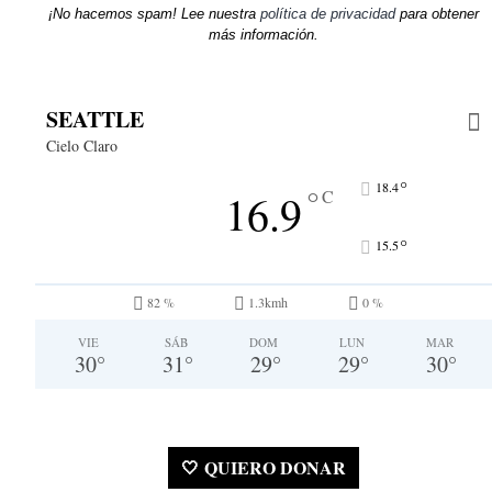
¡No hacemos spam! Lee nuestra
política de privacidad
para obtener
más información.
SEATTLE
Cielo Claro
°
18.4
°
16.9
C
°
15.5
82 %
1.3kmh
0 %
VIE
SÁB
DOM
LUN
MAR
30
°
31
°
29
°
29
°
30
°
🤍 QUIERO DONAR