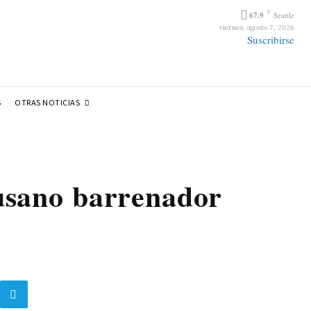
F
67.9
Seattle
viernes, agosto 7, 2026
Suscribirse
OTRAS NOTICIAS
S
usano barrenador