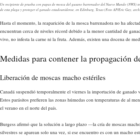
Un recipiente de prueba con pupas de mosca del gusano barrenador del Nuevo Mundo (NWS) teñid
de esta plaga y proteger el ganado estadounidense, en Edinburg, Texas (Foto AP/Eric Gay, arch
Hasta el momento, la reaparición de la mosca barrenadora no ha afectado
encuentran cerca de niveles récord debido a la menor cantidad de ganad
vivo, no infesta la carne ni la fruta. Además, existen una docena de me
Medidas para contener la propagación de
Liberación de moscas macho estériles
Canadá suspendió temporalmente el viernes la importación de ganado v
Estos parásitos prefieren las zonas húmedas con temperaturas de al me
el verano en el norte del país.
Burgess afirmó que la solución a largo plazo —la cría de moscas macho
silvestres se aparean solo una vez, si ese encuentro es con un macho es