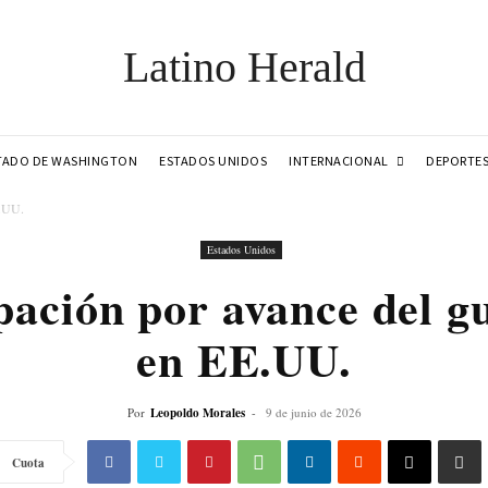
Latino Herald
INTERNACIONAL
TADO DE WASHINGTON
ESTADOS UNIDOS
DEPORTE
E.UU.
Estados Unidos
ación por avance del g
en EE.UU.
Por
Leopoldo Morales
-
9 de junio de 2026
Cuota