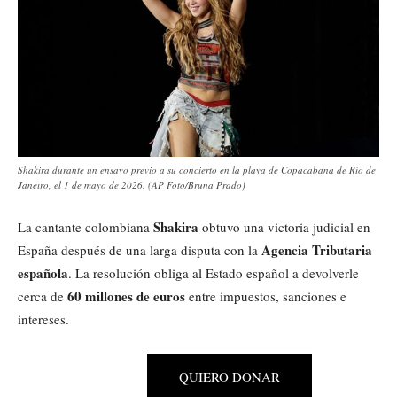
Shakira durante un ensayo previo a su concierto en la playa de Copacabana de Río de
Janeiro, el 1 de mayo de 2026. (AP Foto/Bruna Prado)
Shakira
La cantante colombiana
obtuvo una victoria judicial en
Agencia Tributaria
España después de una larga disputa con la
española
. La resolución obliga al Estado español a devolverle
60 millones de euros
cerca de
entre impuestos, sanciones e
intereses.
QUIERO DONAR