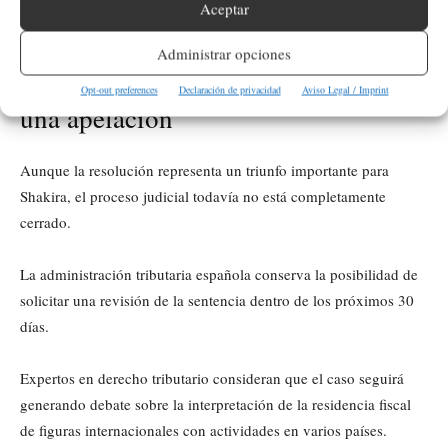
Aceptar
después de dejar España en 2023.
Administrar opciones
Hacienda todavía puede presentar
Opt-out preferences
Declaración de privacidad
Aviso Legal / Imprint
una apelación
Aunque la resolución representa un triunfo importante para
Shakira, el proceso judicial todavía no está completamente
cerrado.
La administración tributaria española conserva la posibilidad de
solicitar una revisión de la sentencia dentro de los próximos 30
días.
Expertos en derecho tributario consideran que el caso seguirá
generando debate sobre la interpretación de la residencia fiscal
de figuras internacionales con actividades en varios países.