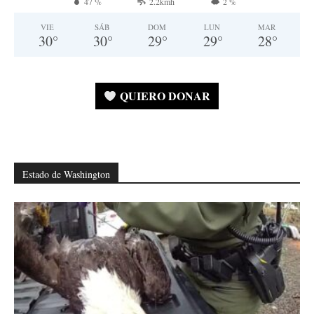
47 %
2.2kmh
2 %
VIE
SÁB
DOM
LUN
MAR
30
°
30
°
29
°
29
°
28
°
QUIERO DONAR
Estado de Washington