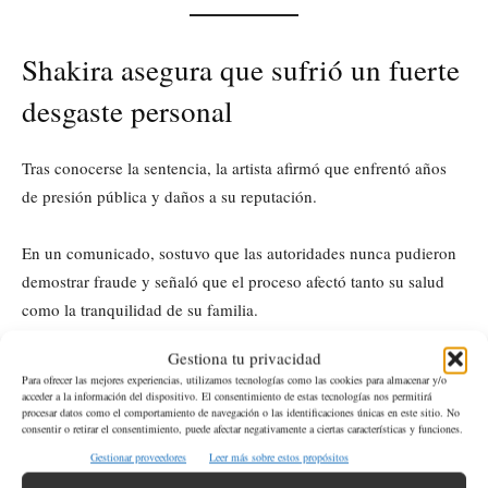
Shakira asegura que sufrió un fuerte
desgaste personal
Tras conocerse la sentencia, la artista afirmó que enfrentó años
de presión pública y daños a su reputación.
En un comunicado, sostuvo que las autoridades nunca pudieron
demostrar fraude y señaló que el proceso afectó tanto su salud
como la tranquilidad de su familia.
Gestiona tu privacidad
La disputa fiscal incluso apareció mencionada en una de sus
Para ofrecer las mejores experiencias, utilizamos tecnologías como las cookies para almacenar y/o
canciones más populares recientes, donde hace referencia a “la
acceder a la información del dispositivo. El consentimiento de estas tecnologías nos permitirá
procesar datos como el comportamiento de navegación o las identificaciones únicas en este sitio. No
deuda en Hacienda” mientras habla de su ruptura sentimental.
consentir o retirar el consentimiento, puede afectar negativamente a ciertas características y funciones.
Gestionar proveedores
Leer más sobre estos propósitos
Actualmente, la cantante reside en Miami junto a sus hijos,