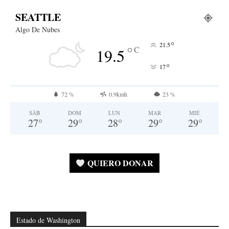
SEATTLE
Algo De Nubes
°
21.5
°
C
19.5
°
17
72 %
0.9kmh
23 %
SÁB
DOM
LUN
MAR
MIÉ
27
°
29
°
28
°
29
°
29
°
QUIERO DONAR
Estado de Washington