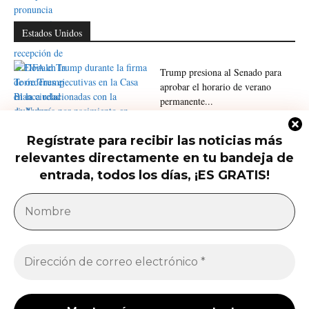
Estados Unidos
Trump presiona al Senado para
aprobar el horario de verano
permanente...
Regístrate para recibir las noticias más
Trump firma nuevas órdenes para
relevantes directamente en tu bandeja de
restringir la ciudadanía por
nacimiento
entrada, todos los días, ¡ES GRATIS!
América Latina
Milei acusa sin pruebas a Brasil, México y
demócratas de impulsar una campaña contra...
Jose Luis Gonzalez
-
27 de julio de 2026