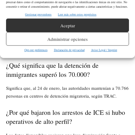
procesar datos como el comportamiento de navegación o las identificaciones únicas en este sitio. No
de detenidos en centros migratorios
consentir o retirar el consentimiento, puede afectar negativamente a ciertas características y funciones.
Gestionar proveedores
Leer más sobre estos propósitos
Texas
18.684
Al 24 de enero,
encabezó el total por estado con
Aceptar
Luisiana
personas detenidas. Luego aparecen
(8.207),
Administrar opciones
California
Florida
Georgia
(6.422),
(5.187) y
(4.178).
Opt-out preferences
Declaración de privacidad
Aviso Legal / Imprint
¿Qué significa que la detención de
inmigrantes superó los 70.000?
Significa que, al 24 de enero, las autoridades mantenían a 70.766
personas en centros de detención migratoria, según TRAC.
¿Por qué bajaron los arrestos de ICE si hubo
operativos de alto perfil?
Los datos disponibles sugieren una leve disminución frente a