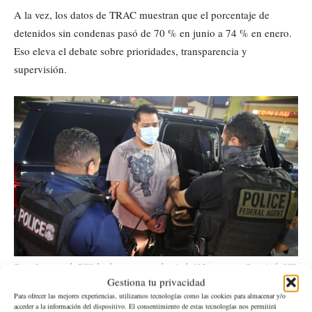
A la vez, los datos de TRAC muestran que el porcentaje de
detenidos sin condenas pasó de 70 % en junio a 74 % en enero.
Eso eleva el debate sobre prioridades, transparencia y
supervisión.
Foto: Operativo de DHS donde arrestaron a de más de 125 personas – Cortesía de ICE
Gestiona tu privacidad
Para ofrecer las mejores experiencias, utilizamos tecnologías como las cookies para almacenar y/o
Texas concentra la mayor cantidad
acceder a la información del dispositivo. El consentimiento de estas tecnologías nos permitirá