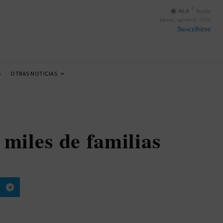
F
86.8
Seattle
jueves, agosto 6, 2026
Suscribirse
S
OTRAS NOTICIAS
 miles de familias