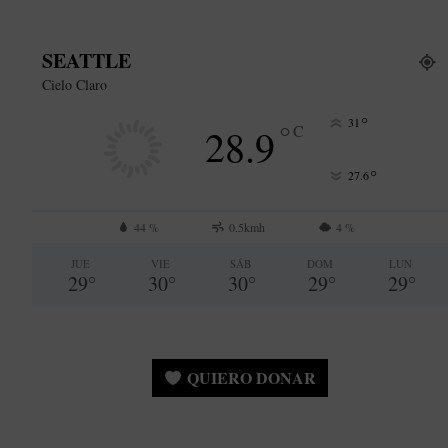
SEATTLE
Cielo Claro
°
31
°
28.9
C
°
27.6
44 %
0.5kmh
4 %
JUE
VIE
SÁB
DOM
LUN
29
°
30
°
30
°
29
°
29
°
QUIERO DONAR