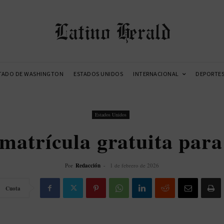
Latino Herald
TADO DE WASHINGTON
ESTADOS UNIDOS
INTERNACIONAL
DEPORTE
Estados Unidos
matrícula gratuita para
Por
Redacción
-
1 de febrero de 2026
Cuota