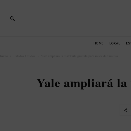
HOME
LOCAL
ES
Inicio
Estados Unidos
Yale ampliará la matrícula gratuita para miles de familias
Yale ampliará la 