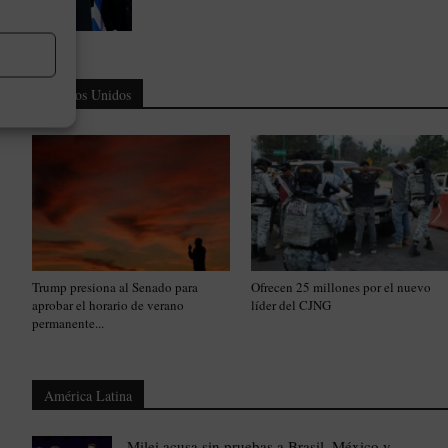
Estados Unidos
Trump presiona al Senado para
Ofrecen 25 millones por el nuevo
aprobar el horario de verano
líder del CJNG
permanente...
América Latina
Milei acusa sin pruebas a Brasil, México y