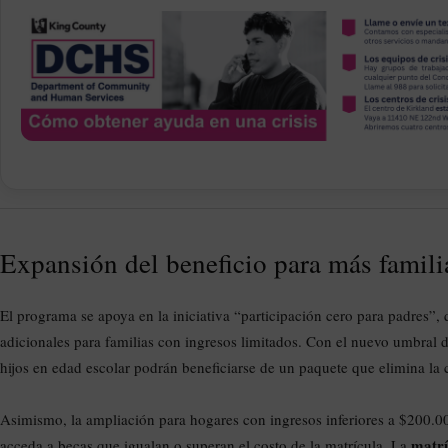
Expansión del beneficio para más famili
El programa se apoya en la iniciativa “participación cero para padres”
adicionales para familias con ingresos limitados. Con el nuevo umbral d
hijos en edad escolar podrán beneficiarse de un paquete que elimina la c
Asimismo, la ampliación para hogares con ingresos inferiores a $200.000
matrí
acceda a becas que igualan o superan el costo de la matrícula. La