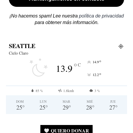
¡No hacemos spam! Lee nuestra
política de privacidad
para obtener más información.
SEATTLE
Cielo Claro
°
14.9
°
C
13.9
°
12.2
85 %
1.8kmh
3 %
DOM
LUN
MAR
MIÉ
JUE
25
°
25
°
29
°
28
°
27
°
QUIERO DONAR