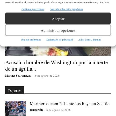
consentir o retirar el consentimiento, puede afectar negativamente a ciertas características y funciones.
Gestionar proveedores
Leer más sobre estos propósitos
Aceptar
Administrar opciones
Opt-out preferences
Declaración de privacidad
Aviso Legal / Imprint
Acusan a hombre de Washington por la muerte
de un águila...
Marines Scaramazza
-
6 de agosto de 2026
Deportes
Marineros caen 2-1 ante los Rays en Seattle
Redacción
-
8 de agosto de 2026