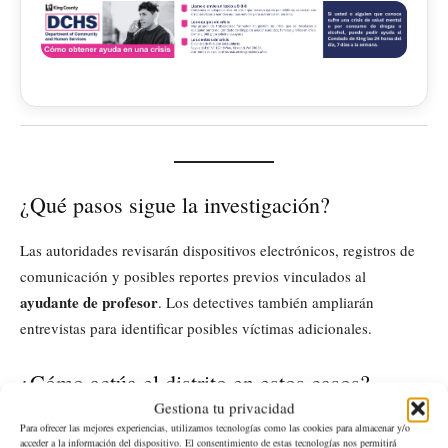
¿Qué pasos sigue la investigación?
Las autoridades revisarán dispositivos electrónicos, registros de
comunicación y posibles reportes previos vinculados al
ayudante de profesor
. Los detectives también ampliarán
entrevistas para identificar posibles víctimas adicionales.
¿Cómo actúa el distrito en estos casos?
Gestiona tu privacidad
El distrito implementa protocolos de denuncia, apoyo estudiantil
Para ofrecer las mejores experiencias, utilizamos tecnologías como las cookies para almacenar y/o
acceder a la información del dispositivo. El consentimiento de estas tecnologías nos permitirá