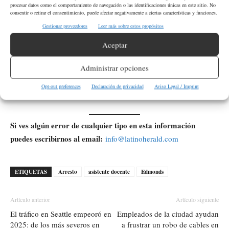
y suspensión inmediata del personal involucrado mientras la
procesar datos como el comportamiento de navegación o las identificaciones únicas en este sitio. No
consentir o retirar el consentimiento, puede afectar negativamente a ciertas características y funciones.
investigación avanza.
Gestionar proveedores
Leer más sobre estos propósitos
¿Cuándo habrá más información disponible?
Aceptar
Los detectives actualizarán el caso cuando existan nuevos
Administrar opciones
elementos confirmados, especialmente sobre la posible duración
Opt-out preferences
Declaración de privacidad
Aviso Legal / Imprint
de los hechos y la existencia de más víctimas.
Si ves algún error de cualquier tipo en esta información
puedes escribirnos al email:
info@latinoherald.com
ETIQUETAS
Arresto
asistente docente
Edmonds
Artículo anterior
Artículo siguiente
El tráfico en Seattle empeoró en
Empleados de la ciudad ayudan
2025: de los más severos en
a frustrar un robo de cables en