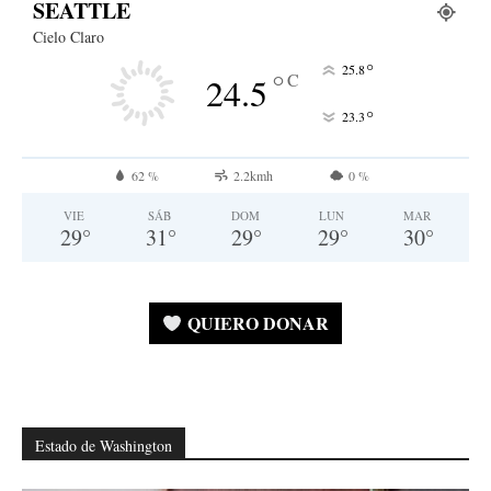
SEATTLE
Cielo Claro
°
25.8
°
C
24.5
°
23.3
62 %
2.2kmh
0 %
VIE
SÁB
DOM
LUN
MAR
29
°
31
°
29
°
29
°
30
°
QUIERO DONAR
Estado de Washington