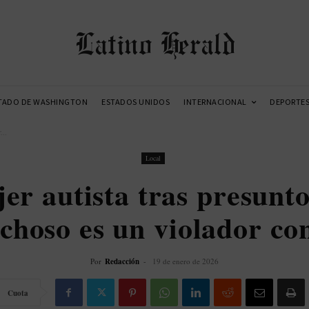
Latino Herald
TADO DE WASHINGTON
ESTADOS UNIDOS
INTERNACIONAL
DEPORTE
...
Local
r autista tras presunto
choso es un violador co
Por
Redacción
-
19 de enero de 2026
Cuota