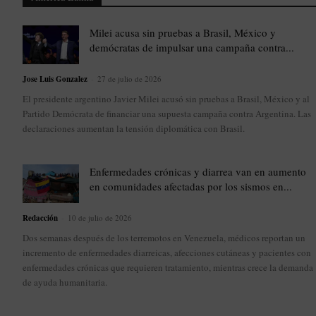
Milei acusa sin pruebas a Brasil, México y
demócratas de impulsar una campaña contra...
Jose Luis Gonzalez
-
27 de julio de 2026
El presidente argentino Javier Milei acusó sin pruebas a Brasil, México y al
Partido Demócrata de financiar una supuesta campaña contra Argentina. Las
declaraciones aumentan la tensión diplomática con Brasil.
Enfermedades crónicas y diarrea van en aumento
en comunidades afectadas por los sismos en...
Redacción
-
10 de julio de 2026
Dos semanas después de los terremotos en Venezuela, médicos reportan un
incremento de enfermedades diarreicas, afecciones cutáneas y pacientes con
enfermedades crónicas que requieren tratamiento, mientras crece la demanda
de ayuda humanitaria.