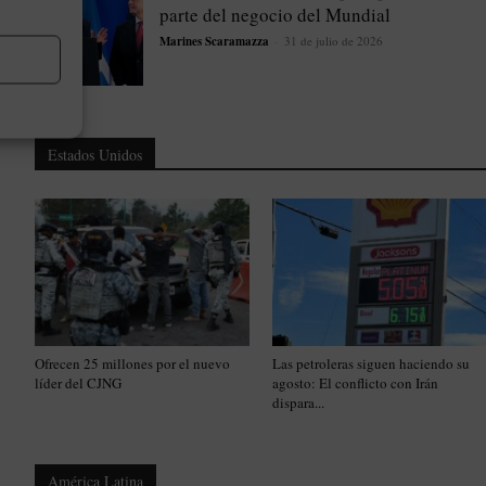
parte del negocio del Mundial
Marines Scaramazza
-
31 de julio de 2026
Estados Unidos
Ofrecen 25 millones por el nuevo
Las petroleras siguen haciendo su
líder del CJNG
agosto: El conflicto con Irán
dispara...
América Latina