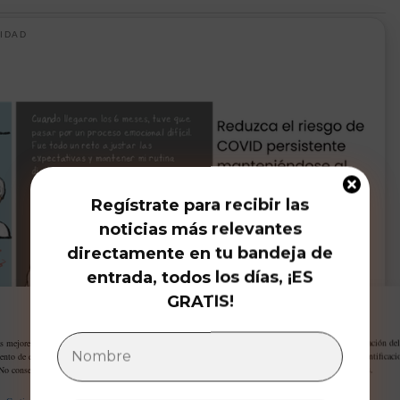
IDAD
Regístrate para recibir las
noticias más relevantes
directamente en tu bandeja de
entrada, todos los días, ¡ES
GRATIS!
Gestiona tu privacidad
as mejores experiencias, utilizamos tecnologías como las cookies para almacenar y/o acceder a la información del
ento de estas tecnologías nos permitirá procesar datos como el comportamiento de navegación o las identificaci
 No consentir o retirar el consentimiento, puede afectar negativamente a ciertas características y funciones.