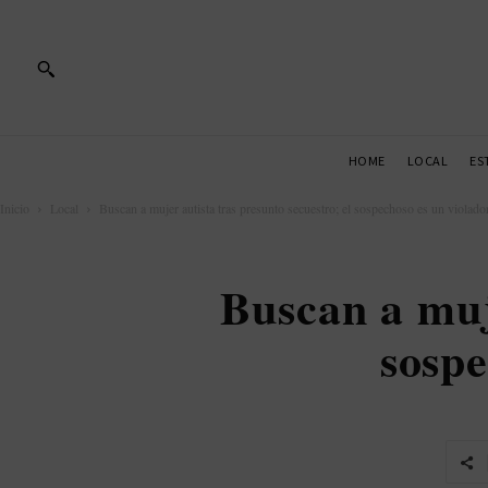
HOME
LOCAL
ES
Inicio
Local
Buscan a mujer autista tras presunto secuestro; el sospechoso es un violador
Buscan a muje
sospe