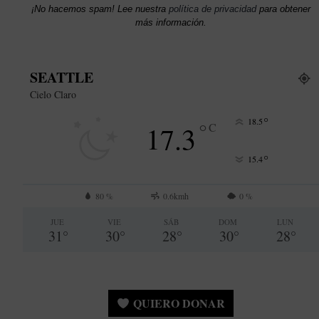
¡No hacemos spam! Lee nuestra
política de privacidad
para obtener
más información.
SEATTLE
Cielo Claro
°
18.5
°
17.3
C
°
15.4
80 %
0.6kmh
0 %
JUE
VIE
SÁB
DOM
LUN
31
°
30
°
28
°
30
°
28
°
QUIERO DONAR