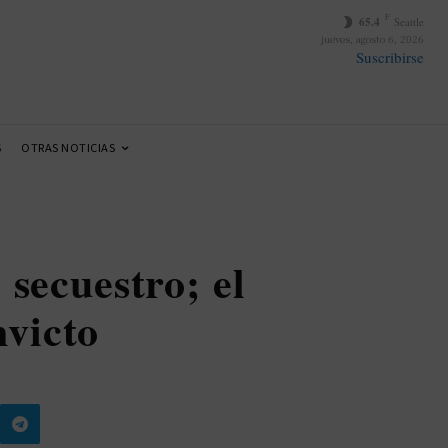
F
65.4
Seattle
jueves, agosto 6, 2026
Suscribirse
S
OTRAS NOTICIAS
 secuestro; el
nvicto