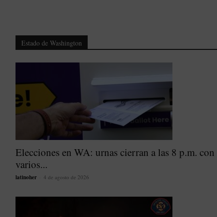
Estado de Washington
Elecciones en WA: urnas cierran a las 8 p.m. con
varios...
latinoher
-
4 de agosto de 2026