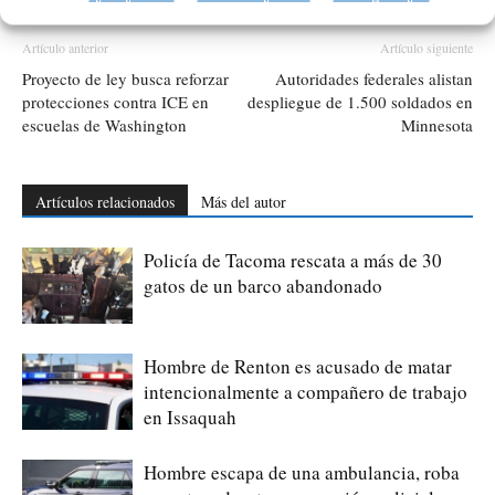
Artículo anterior
Artículo siguiente
Proyecto de ley busca reforzar
Autoridades federales alistan
protecciones contra ICE en
despliegue de 1.500 soldados en
escuelas de Washington
Minnesota
Artículos relacionados
Más del autor
Policía de Tacoma rescata a más de 30
gatos de un barco abandonado
Hombre de Renton es acusado de matar
intencionalmente a compañero de trabajo
en Issaquah
Hombre escapa de una ambulancia, roba