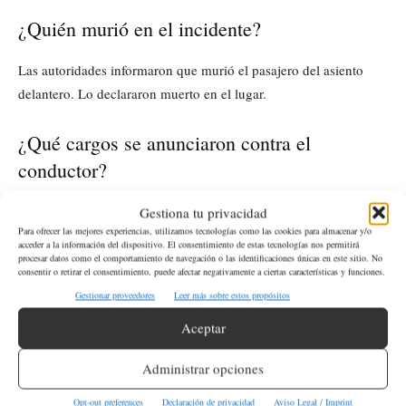
¿Quién murió en el incidente?
Las autoridades informaron que murió el pasajero del asiento
delantero. Lo declararon muerto en el lugar.
¿Qué cargos se anunciaron contra el
conductor?
homicidio vehicular
agresión vehicular
El conductor enfrenta
,
,
Gestiona tu privacidad
Para ofrecer las mejores experiencias, utilizamos tecnologías como las cookies para almacenar y/o
posesión de vehículo robado
DUI
y
, según la información
acceder a la información del dispositivo. El consentimiento de estas tecnologías nos permitirá
policial.
procesar datos como el comportamiento de navegación o las identificaciones únicas en este sitio. No
consentir o retirar el consentimiento, puede afectar negativamente a ciertas características y funciones.
Gestionar proveedores
Leer más sobre estos propósitos
Si ves algún error de cualquier tipo en esta información
Aceptar
puedes escribirnos al email:
info@latinoherald.com
Administrar opciones
ETIQUETAS
Patrulla Estatal de Washington
SR-509
Tacoma
Opt-out preferences
Declaración de privacidad
Aviso Legal / Imprint