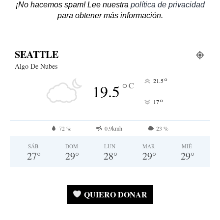
¡No hacemos spam! Lee nuestra
política de privacidad
para obtener más información.
SEATTLE
Algo De Nubes
°
21.5
°
C
19.5
°
17
72 %
0.9kmh
23 %
SÁB
DOM
LUN
MAR
MIÉ
27
°
29
°
28
°
29
°
29
°
QUIERO DONAR