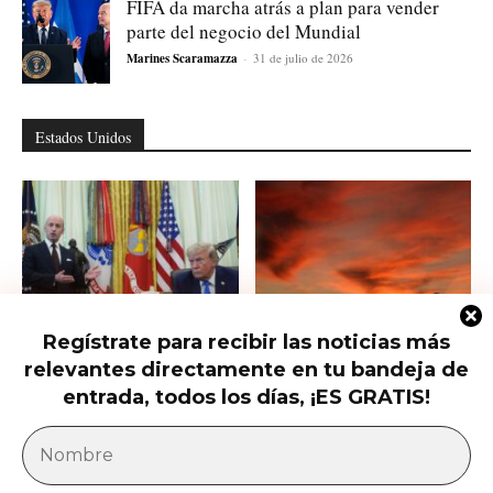
FIFA da marcha atrás a plan para vender
parte del negocio del Mundial
Marines Scaramazza
-
31 de julio de 2026
Estados Unidos
Regístrate para recibir las noticias más
Trump firma nuevas órdenes para
Trump presiona al Senado para
relevantes directamente en tu bandeja de
restringir la ciudadanía por
aprobar el horario de verano
nacimiento
permanente...
entrada, todos los días, ¡ES GRATIS!
América Latina