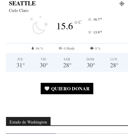
SEATTLE
Cielo Claro
°
16.7
°
C
15.6
°
13.9
84 %
0.9kmh
0 %
JUE
VIE
SÁB
DOM
LUN
31
°
30
°
28
°
30
°
28
°
QUIERO DONAR
Estado de Washington