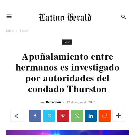
Latino Herald
Inicio
Local
Local
Apuñalamiento entre
hermanos es investigado
por autoridades del
condado Thurston
Por
Redacción
-
12 de enero de 2026