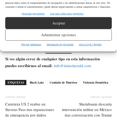
tendrían que sacarlo a rastras y luego se entregó a los agentes.
procesar datos como el comportamiento de navegación o las identificaciones únicas en este sitio. No
consentir o retirar el consentimiento, puede afectar negativamente a ciertas características y funciones.
Gestionar proveedores
Leer más sobre estos propósitos
¿Dónde se puede encontrar información
Aceptar
oficial del sheriff del condado Thurston?
Administrar opciones
La oficina de información se encuentra en el portal del condado
y comparte comunicados en sus canales oficiales.
Opt-out preferences
Declaración de privacidad
Aviso Legal / Imprint
Si ves algún error de cualquier tipo en esta información
puedes escribirnos al email:
info@latinoherald.com
ETIQUETAS
Black Lake
Condado de Thurston
Violencia Doméstica
Artículo anterior
Artículo siguiente
Carretera US 2 reabre en
Sheinbaum descarta
Stevens Pass tras reparaciones
intervención militar en México
de emergencia por daños
tras conversación con Trump