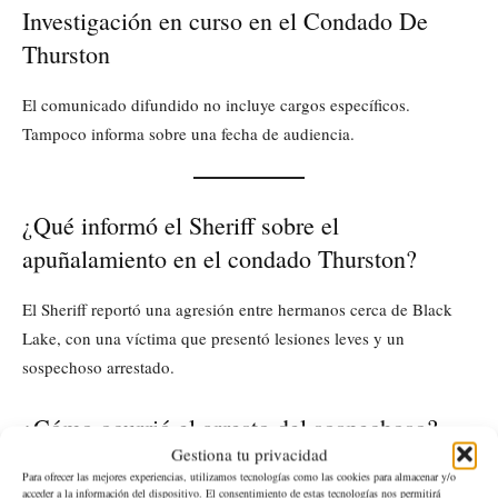
Investigación en curso en el Condado De
Thurston
El comunicado difundido no incluye cargos específicos.
Tampoco informa sobre una fecha de audiencia.
¿Qué informó el Sheriff sobre el
apuñalamiento en el condado Thurston?
El Sheriff reportó una agresión entre hermanos cerca de Black
Lake, con una víctima que presentó lesiones leves y un
sospechoso arrestado.
¿Cómo ocurrió el arresto del sospechoso?
Gestiona tu privacidad
El reporte indica que el sospechoso estaba en otra casa, dijo que
Para ofrecer las mejores experiencias, utilizamos tecnologías como las cookies para almacenar y/o
acceder a la información del dispositivo. El consentimiento de estas tecnologías nos permitirá