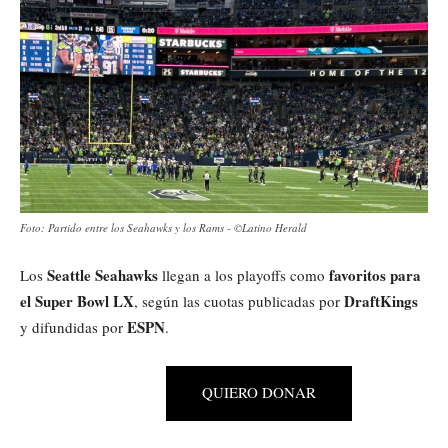
Foto: Partido entre los Seahawks y los Rams - ©️Latino Herald
Seattle Seahawks
favoritos para
Los
llegan a los playoffs como
el Super Bowl LX
DraftKings
, según las cuotas publicadas por
ESPN
y difundidas por
.
QUIERO DONAR