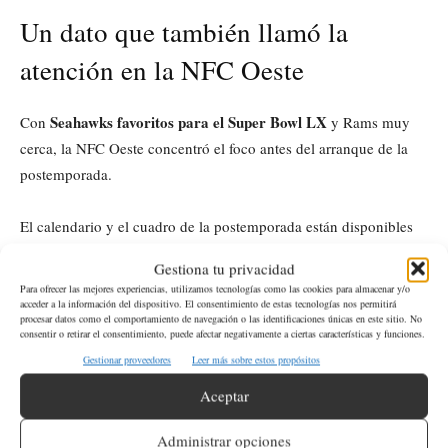
Un dato que también llamó la
atención en la NFC Oeste
Seahawks favoritos para el Super Bowl LX
Con
y Rams muy
cerca, la NFC Oeste concentró el foco antes del arranque de la
postemporada.
El calendario y el cuadro de la postemporada están disponibles
en la sección de playoffs del portal de la
NFL
.
Gestiona tu privacidad
Para ofrecer las mejores experiencias, utilizamos tecnologías como las cookies para almacenar y/o
acceder a la información del dispositivo. El consentimiento de estas tecnologías nos permitirá
procesar datos como el comportamiento de navegación o las identificaciones únicas en este sitio. No
¿Qué significa que los Seahawks sean
consentir o retirar el consentimiento, puede afectar negativamente a ciertas características y funciones.
favoritos para el Super Bowl LX?
Gestionar proveedores
Leer más sobre estos propósitos
Aceptar
Significa que, según las proyecciones de las casas de apuestas,
Seattle es el equipo que tiene más posibilidades de ganar el
Administrar opciones