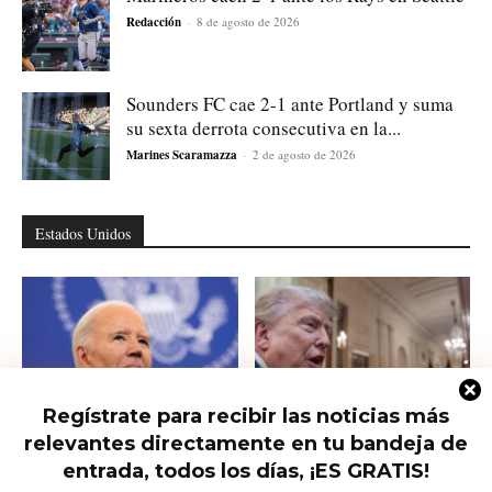
Redacción
-
8 de agosto de 2026
Sounders FC cae 2-1 ante Portland y suma
su sexta derrota consecutiva en la...
Marines Scaramazza
-
2 de agosto de 2026
Estados Unidos
Regístrate para recibir las noticias más
relevantes directamente en tu bandeja de
Hunter Biden habla del cáncer de
Qué saber del nuevo intento de
su padre que avanzó hasta...
Trump de limitar la ciudadanía...
entrada, todos los días, ¡ES GRATIS!