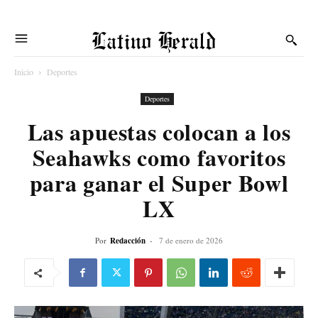
Latino Herald
Inicio
Deportes
Deportes
Las apuestas colocan a los
Seahawks como favoritos
para ganar el Super Bowl
LX
Por
Redacción
-
7 de enero de 2026