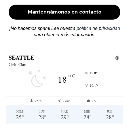
¡No hacemos spam! Lee nuestra
política de privacidad
para obtener más información.
SEATTLE
Cielo Claro
°
19.8
°
C
18
°
16.1
72 %
2kmh
2 %
DOM
LUN
MAR
MIÉ
JUE
25
°
28
°
29
°
28
°
28
°