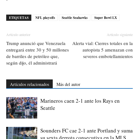
ETIQUETAS
NFL playoffs
Seattle Seahawks
Super Bowl LX
Artículo anterior
Artículo siguiente
Trump anunció que Venezuela
Alerta vial: Cierres totales en la
entregará entre 30 y 50 millones
autopista 5 amenazan con
de barriles de petróleo que,
severos embotellamientos
según dijo, él administrará
Artículos relacionados
Más del autor
Marineros caen 2-1 ante los Rays en
Seattle
Sounders FC cae 2-1 ante Portland y suma
su sexta derrota consecutiva en la MLS