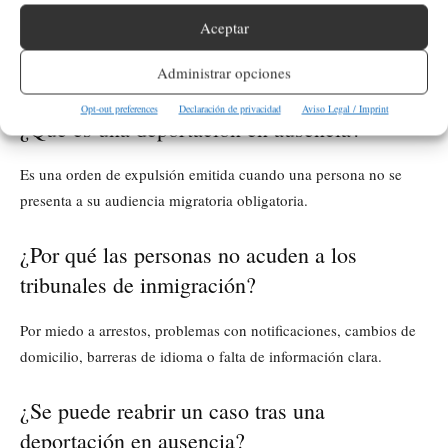
obstáculos
, más que una negativa generalizada a cumplir con la
Aceptar
ley.
Administrar opciones
Opt-out preferences
Declaración de privacidad
Aviso Legal / Imprint
¿Qué es una deportación en ausencia?
Es una orden de expulsión emitida cuando una persona no se
presenta a su audiencia migratoria obligatoria.
¿Por qué las personas no acuden a los
tribunales de inmigración?
Por miedo a arrestos, problemas con notificaciones, cambios de
domicilio, barreras de idioma o falta de información clara.
¿Se puede reabrir un caso tras una
deportación en ausencia?