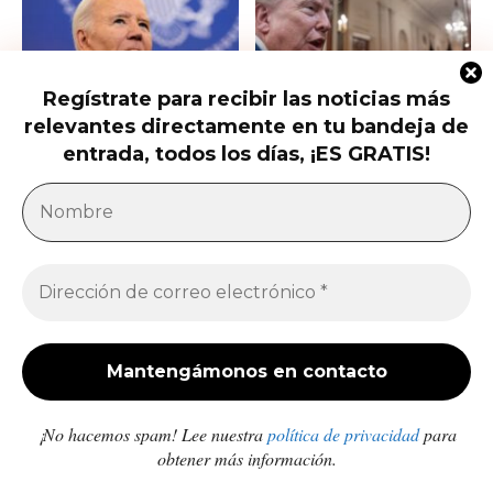
Regístrate para recibir las noticias más
relevantes directamente en tu bandeja de
Hunter Biden habla del cáncer de
Qué saber del nuevo intento de
su padre que avanzó hasta...
Trump de limitar la ciudadanía...
entrada, todos los días, ¡ES GRATIS!
América Latina
Milei acusa sin pruebas a Brasil, México y
demócratas de impulsar una campaña contra...
Jose Luis Gonzalez
-
27 de julio de 2026
Enfermedades crónicas y diarrea van en aumento
en comunidades afectadas por los sismos en...
Redacción
-
10 de julio de 2026
¡No hacemos spam! Lee nuestra
política de privacidad
para
obtener más información.