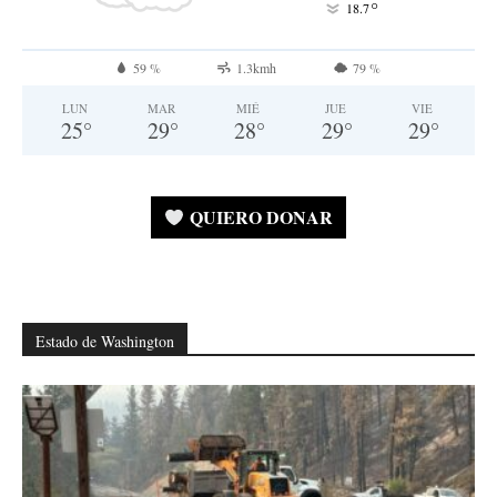
°
18.7
59 %
1.3kmh
79 %
LUN
MAR
MIÉ
JUE
VIE
25
°
29
°
28
°
29
°
29
°
QUIERO DONAR
Estado de Washington