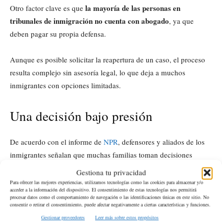
la mayoría de las personas en
Otro factor clave es que
tribunales de inmigración no cuenta con abogado
, ya que
deben pagar su propia defensa.
Aunque es posible solicitar la reapertura de un caso, el proceso
resulta complejo sin asesoría legal, lo que deja a muchos
inmigrantes con opciones limitadas.
Una decisión bajo presión
De acuerdo con el informe de
NPR
, defensores y aliados de los
inmigrantes señalan que muchas familias toman decisiones
información incompleta
basadas en
, miedo, traumas previos,
Gestiona tu privacidad
barreras lingüísticas y la complejidad del sistema migratorio.
Para ofrecer las mejores experiencias, utilizamos tecnologías como las cookies para almacenar y/o
acceder a la información del dispositivo. El consentimiento de estas tecnologías nos permitirá
procesar datos como el comportamiento de navegación o las identificaciones únicas en este sitio. No
la mayoría de los inmigrantes sí acude a
consentir o retirar el consentimiento, puede afectar negativamente a ciertas características y funciones.
Aun así, subrayan que
sus audiencias
un sistema con múltiples
Gestionar proveedores
Leer más sobre estos propósitos
, y que las cifras reflejan