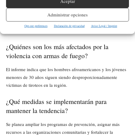
armada en el condado King?
Aceptar
La disminución se atribuye a la colaboración entre fiscales,
Administrar opciones
policías y organizaciones comunitarias, así como a programas de
Opt-out preferences
Declaración de privacidad
Aviso Legal / Imprint
intervención temprana y resolución de tiroteos.
¿Quiénes son los más afectados por la
violencia con armas de fuego?
El informe indica que los hombres afroamericanos y los jóvenes
menores de 30 años siguen siendo desproporcionadamente
víctimas de tiroteos en la región.
¿Qué medidas se implementarán para
mantener la tendencia?
Se planea ampliar los programas de prevención, asignar más
recursos a las organizaciones comunitarias y fortalecer la