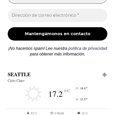
¡No hacemos spam! Lee nuestra
política de privacidad
para obtener más información.
SEATTLE
Cielo Claro
°
18.6
°
C
17.2
°
15.5
82 %
0.9kmh
10 %