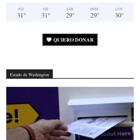
JUE
VIE
SÁB
DOM
LUN
31
°
31
°
29
°
29
°
30
°
QUIERO DONAR
Estado de Washington