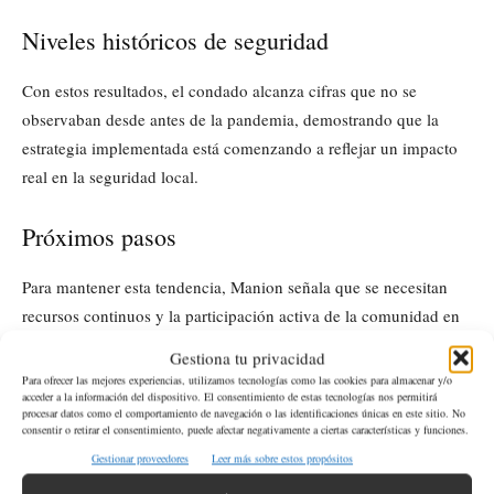
Niveles históricos de seguridad
Con estos resultados, el condado alcanza cifras que no se
observaban desde antes de la pandemia, demostrando que la
estrategia implementada está comenzando a reflejar un impacto
real en la seguridad local.
Próximos pasos
Para mantener esta tendencia, Manion señala que se necesitan
recursos continuos y la participación activa de la comunidad en
programas de prevención, educación y seguimiento de incidentes
Gestiona tu privacidad
de armas de fuego.
Para ofrecer las mejores experiencias, utilizamos tecnologías como las cookies para almacenar y/o
acceder a la información del dispositivo. El consentimiento de estas tecnologías nos permitirá
procesar datos como el comportamiento de navegación o las identificaciones únicas en este sitio. No
consentir o retirar el consentimiento, puede afectar negativamente a ciertas características y funciones.
¿Qué ha causado la disminución de violencia
Gestionar proveedores
Leer más sobre estos propósitos