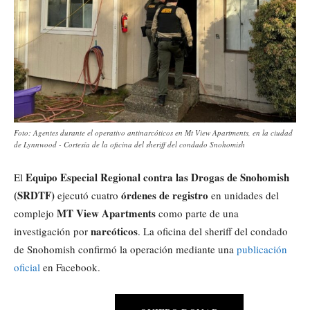
Foto: Agentes durante el operativo antinarcóticos en Mt View Apartments, en la ciudad
de Lynnwood - Cortesía de la oficina del sheriff del condado Snohomish
Equipo Especial Regional contra las Drogas de Snohomish
El
(SRDTF)
órdenes de registro
ejecutó cuatro
en unidades del
MT View Apartments
complejo
como parte de una
narcóticos
investigación por
. La oficina del sheriff del condado
de Snohomish confirmó la operación mediante una
publicación
oficial
en Facebook.