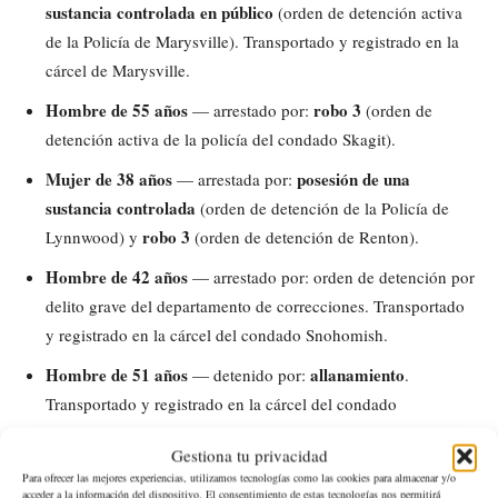
sustancia controlada en público
(orden de detención activa
de la Policía de Marysville). Transportado y registrado en la
cárcel de Marysville.
Hombre de 55 años
robo 3
— arrestado por:
(orden de
detención activa de la policía del condado Skagit).
Mujer de 38 años
posesión de una
— arrestada por:
sustancia controlada
(orden de detención de la Policía de
robo 3
Lynnwood) y
(orden de detención de Renton).
Hombre de 42 años
— arrestado por: orden de detención por
delito grave del departamento de correcciones. Transportado
y registrado en la cárcel del condado Snohomish.
Hombre de 51 años
allanamiento
— detenido por:
.
Transportado y registrado en la cárcel del condado
Snohomish.
Gestiona tu privacidad
Mujer de 42 años
— arrestada por: múltiples órdenes de
Para ofrecer las mejores experiencias, utilizamos tecnologías como las cookies para almacenar y/o
acceder a la información del dispositivo. El consentimiento de estas tecnologías nos permitirá