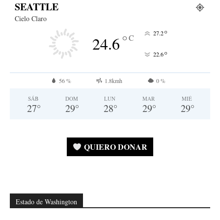
SEATTLE
Cielo Claro
°
27.2
°
C
24.6
°
22.6
56 %
1.8kmh
0 %
SÁB
DOM
LUN
MAR
MIÉ
27
°
29
°
28
°
29
°
29
°
QUIERO DONAR
Estado de Washington