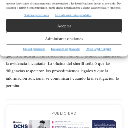
posesión de una
detención de la Policía de Lynnwood:
procesar datos como el comportamiento de navegación o las identificaciones únicas en este sitio. No
sustancia controlada
robo 3
agresión 4
,
,
. Transportada a la
consentir o retirar el consentimiento, puede afectar negativamente a ciertas características y funciones.
SCORE
cárcel
y registrada.
Gestionar proveedores
Leer más sobre estos propósitos
Aceptar
Seguimiento de la investigación
Administrar opciones
Las autoridades indicaron que la investigación continúa abierta y
Opt-out preferences
Declaración de privacidad
Aviso Legal / Imprint
que no se descartan más acciones conforme avance el análisis de
la evidencia incautada. La oficina del sheriff señaló que las
diligencias respetaron los procedimientos legales y que la
información adicional se comunicará cuando la investigación lo
permita.
PUBLICIDAD