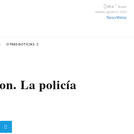
F
69.4
Seattle
sábado, agosto 8, 2026
Suscribirse
OTRAS NOTICIAS
S
n. La policía